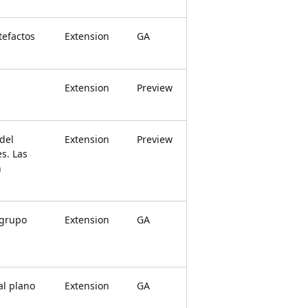
tefactos
Extension
GA
Extension
Preview
del
Extension
Preview
s. Las
n
 grupo
Extension
GA
al plano
Extension
GA