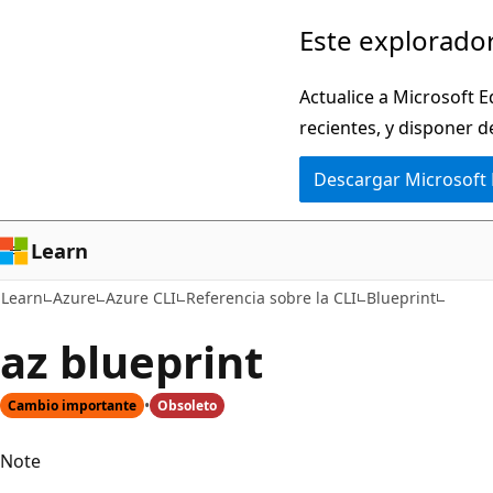
Ir
Ir
Este explorador
al
a
contenido
la
Actualice a Microsoft E
principal
navegación
recientes, y disponer d
en
Descargar Microsoft
la
página
Learn
Learn
Azure
Azure CLI
Referencia sobre la CLI
Blueprint
az blueprint
Cambio importante
Obsoleto
Note