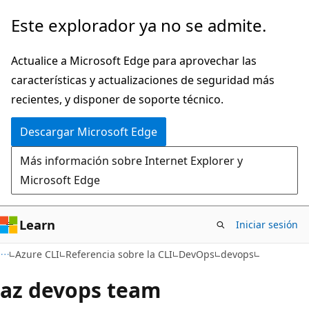
Ir
Ir
Este explorador ya no se admite.
al
a
contenido
la
Actualice a Microsoft Edge para aprovechar las
principal
navegación
características y actualizaciones de seguridad más
en
recientes, y disponer de soporte técnico.
la
Descargar Microsoft Edge
página
Más información sobre Internet Explorer y
Microsoft Edge
Learn
Iniciar sesión
Azure CLI
Referencia sobre la CLI
DevOps
devops
az devops team