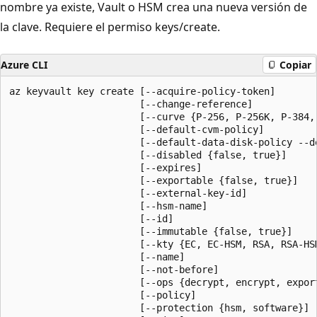
nombre ya existe, Vault o HSM crea una nueva versión de
la clave. Requiere el permiso keys/create.
Azure CLI
Copiar
az keyvault key create [--acquire-policy-token]

                       [--change-reference]

                       [--curve {P-256, P-256K, P-384, 
                       [--default-cvm-policy]

                       [--default-data-disk-policy --de
                       [--disabled {false, true}]

                       [--expires]

                       [--exportable {false, true}]

                       [--external-key-id]

                       [--hsm-name]

                       [--id]

                       [--immutable {false, true}]

                       [--kty {EC, EC-HSM, RSA, RSA-HSM
                       [--name]

                       [--not-before]

                       [--ops {decrypt, encrypt, expor
                       [--policy]

                       [--protection {hsm, software}]
