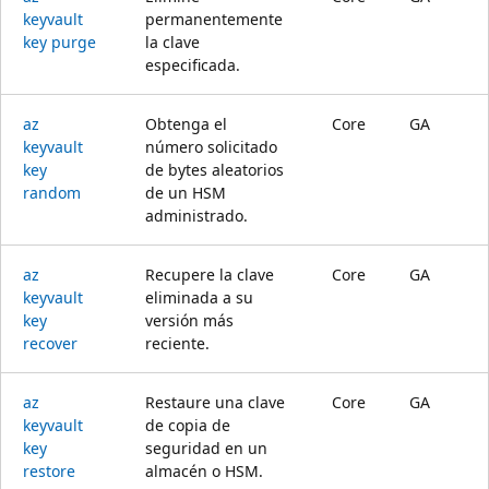
keyvault
permanentemente
key purge
la clave
especificada.
az
Obtenga el
Core
GA
keyvault
número solicitado
key
de bytes aleatorios
random
de un HSM
administrado.
az
Recupere la clave
Core
GA
keyvault
eliminada a su
key
versión más
recover
reciente.
az
Restaure una clave
Core
GA
keyvault
de copia de
key
seguridad en un
restore
almacén o HSM.