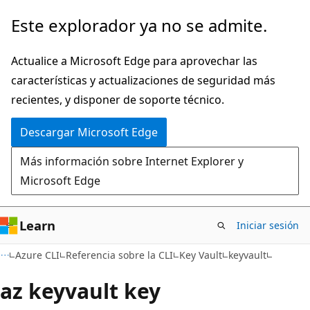
Ir
Ir
Este explorador ya no se admite.
al
a
contenido
la
Actualice a Microsoft Edge para aprovechar las
principal
navegación
características y actualizaciones de seguridad más
en
recientes, y disponer de soporte técnico.
la
Descargar Microsoft Edge
página
Más información sobre Internet Explorer y
Microsoft Edge
Learn
Iniciar sesión
Azure CLI
Referencia sobre la CLI
Key Vault
keyvault
az keyvault key