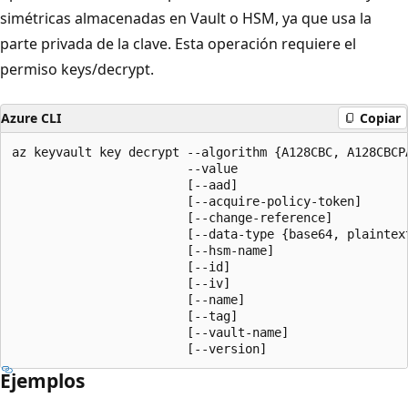
simétricas almacenadas en Vault o HSM, ya que usa la
parte privada de la clave. Esta operación requiere el
permiso keys/decrypt.
Azure CLI
Copiar
az keyvault key decrypt --algorithm {A128CBC, A128CBCP
                        --value

                        [--aad]

                        [--acquire-policy-token]

                        [--change-reference]

                        [--data-type {base64, plaintext
                        [--hsm-name]

                        [--id]

                        [--iv]

                        [--name]

                        [--tag]

                        [--vault-name]

                        [--version]
Ejemplos