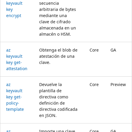
keyvault
secuencia
key
arbitraria de bytes
encrypt
mediante una
clave de cifrado
almacenada en un
almacén o HSM.
az
Obtenga el blob de
Core
GA
keyvault
atestación de una
key get-
clave.
attestation
az
Devuelve la
Core
Preview
keyvault
plantilla de
key get-
directiva como
policy-
definición de
template
directiva codificada
en JSON.
az
Importe una clave
Core
GA