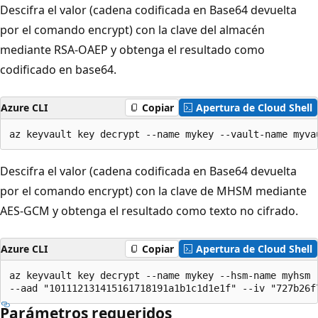
Descifra el valor (cadena codificada en Base64 devuelta
por el comando encrypt) con la clave del almacén
mediante RSA-OAEP y obtenga el resultado como
codificado en base64.
Azure CLI
Copiar
Apertura de Cloud Shell
az keyvault key decrypt --name mykey --vault-name myva
Descifra el valor (cadena codificada en Base64 devuelta
por el comando encrypt) con la clave de MHSM mediante
AES-GCM y obtenga el resultado como texto no cifrado.
Azure CLI
Copiar
Apertura de Cloud Shell
az keyvault key decrypt --name mykey --hsm-name myhsm 
--aad "101112131415161718191a1b1c1d1e1f" --iv "727b26f
Parámetros requeridos