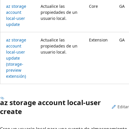
az storage
Actualice las
Core
GA
account
propiedades de un
local-user
usuario local.
update
az storage
Actualice las
Extension
GA
account
propiedades de un
local-user
usuario local.
update
(storage-
preview
extensión)
az storage account local-user
Editar
create
Cree un usuario local para una cuenta de almacenamiento