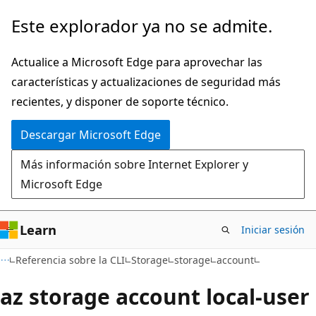
Ir
Ir
Este explorador ya no se admite.
al
a
contenido
la
Actualice a Microsoft Edge para aprovechar las
principal
navegación
características y actualizaciones de seguridad más
en
recientes, y disponer de soporte técnico.
la
Descargar Microsoft Edge
página
Más información sobre Internet Explorer y
Microsoft Edge
Learn
Iniciar sesión
Referencia sobre la CLI
Storage
storage
account
az storage account local-user