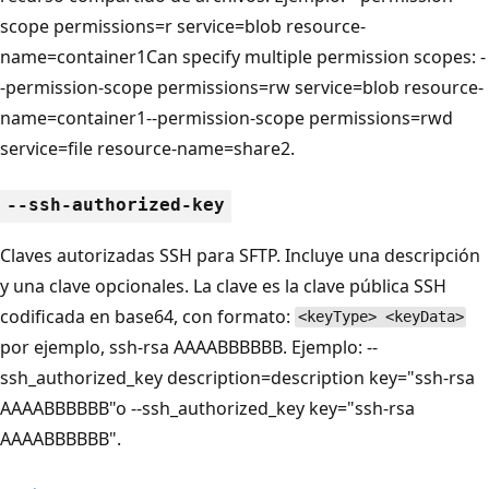
scope permissions=r service=blob resource-
name=container1Can specify multiple permission scopes: -
-permission-scope permissions=rw service=blob resource-
name=container1--permission-scope permissions=rwd
service=file resource-name=share2.
--ssh-authorized-key
Claves autorizadas SSH para SFTP. Incluye una descripción
y una clave opcionales. La clave es la clave pública SSH
codificada en base64, con formato:
<keyType> <keyData>
por ejemplo, ssh-rsa AAAABBBBBB. Ejemplo: --
ssh_authorized_key description=description key="ssh-rsa
AAAABBBBBB"o --ssh_authorized_key key="ssh-rsa
AAAABBBBBB".