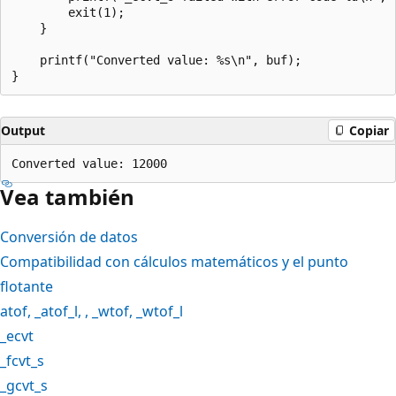
        exit(1);

    }

    printf("Converted value: %s\n", buf);

Output
Copiar
Vea también
Conversión de datos
Compatibilidad con cálculos matemáticos y el punto
flotante
atof
,
_atof_l
, ,
_wtof
,
_wtof_l
_ecvt
_fcvt_s
_gcvt_s