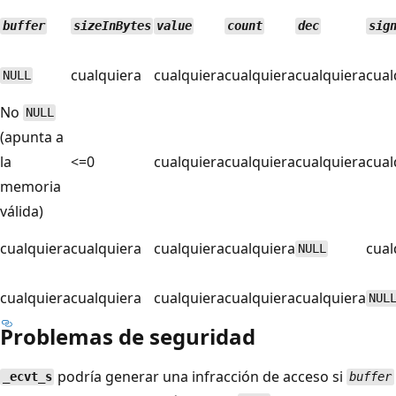
buffer
sizeInBytes
value
count
dec
sig
cualquiera
cualquiera
cualquiera
cualquiera
cual
NULL
No
NULL
(apunta a
la
<=0
cualquiera
cualquiera
cualquiera
cual
memoria
válida)
cualquiera
cualquiera
cualquiera
cualquiera
cual
NULL
cualquiera
cualquiera
cualquiera
cualquiera
cualquiera
NUL
Problemas de seguridad
podría generar una infracción de acceso si
_ecvt_s
buffer