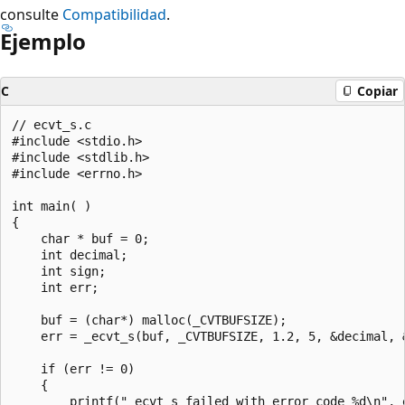
consulte
Compatibilidad
.
Ejemplo
C
Copiar
// ecvt_s.c

#include <stdio.h>

#include <stdlib.h>

#include <errno.h>

int main( )

{

    char * buf = 0;

    int decimal;

    int sign;

    int err;

    buf = (char*) malloc(_CVTBUFSIZE);

    err = _ecvt_s(buf, _CVTBUFSIZE, 1.2, 5, &decimal, &
    if (err != 0)

    {

        printf("_ecvt_s failed with error code %d\n", e