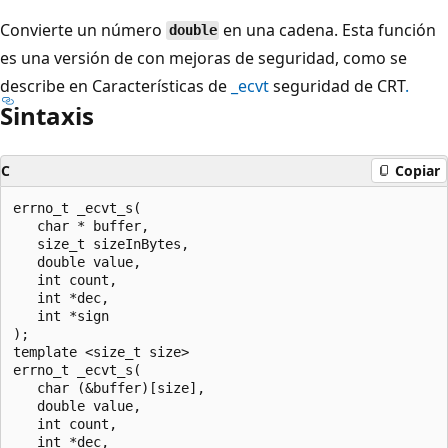
Convierte un número
en una cadena. Esta función
double
es una versión de con mejoras de seguridad, como se
describe en Características de
_ecvt
seguridad de CRT
.
Sintaxis
C
Copiar
errno_t _ecvt_s(

   char * buffer,

   size_t sizeInBytes,

   double value,

   int count,

   int *dec,

   int *sign

);

template <size_t size>

errno_t _ecvt_s(

   char (&buffer)[size],

   double value,

   int count,

   int *dec,
