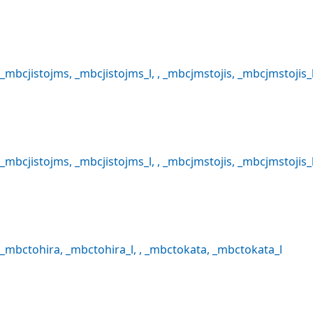
_mbcjistojms
,
_mbcjistojms_l
, ,
_mbcjmstojis
,
_mbcjmstojis_
_mbcjistojms
,
_mbcjistojms_l
, ,
_mbcjmstojis
,
_mbcjmstojis_
_mbctohira
,
_mbctohira_l
, ,
_mbctokata
,
_mbctokata_l