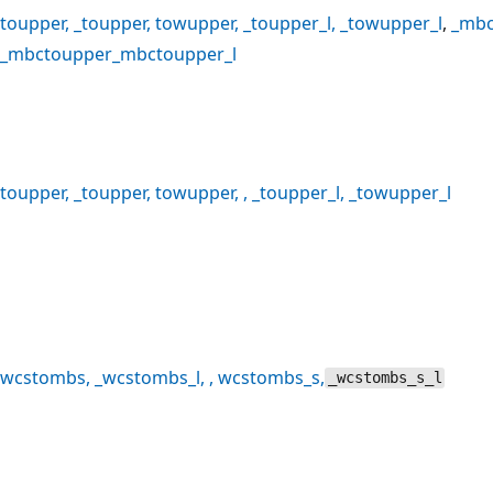
toupper
,
_toupper
,
towupper
,
_toupper_l
,
_towupper_l
,
_mbc
_mbctoupper
_mbctoupper_l
toupper
,
_toupper
,
towupper
, ,
_toupper_l
,
_towupper_l
wcstombs
,
_wcstombs_l
, ,
wcstombs_s
,
_wcstombs_s_l