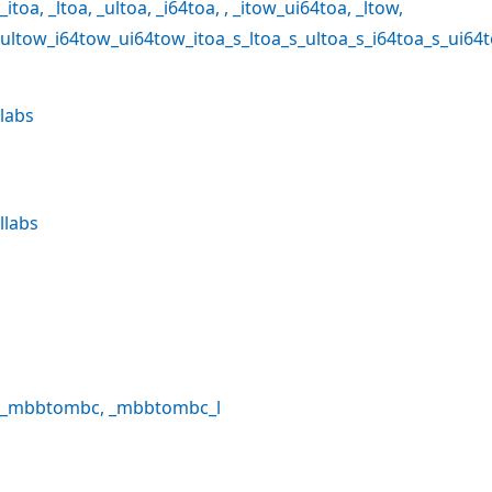
_itoa
,
_ltoa
,
_ultoa
,
_i64toa
, ,
_itow
_ui64toa
,
_ltow
,
ultow
_i64tow
_ui64tow
_itoa_s
_ltoa_s
_ultoa_s
_i64toa_s
_ui64
labs
llabs
_mbbtombc
,
_mbbtombc_l