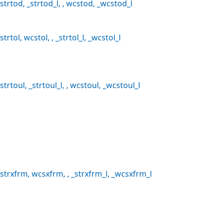
strtod
,
_strtod_l
, ,
wcstod
,
_wcstod_l
strtol
,
wcstol
, ,
_strtol_l
,
_wcstol_l
strtoul
,
_strtoul_l
, ,
wcstoul
,
_wcstoul_l
strxfrm
,
wcsxfrm
, ,
_strxfrm_l
,
_wcsxfrm_l