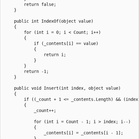
        return false;

    }

    public int IndexOf(object value)

    {

        for (int i = 0; i < Count; i++)

        {

            if (_contents[i] == value)

            {

                return i;

            }

        }

        return -1;

    }

    public void Insert(int index, object value)

    {

        if ((_count + 1 <= _contents.Length) && (index 
        {

            _count++;

            for (int i = Count - 1; i > index; i--)

            {

                _contents[i] = _contents[i - 1];

            }
