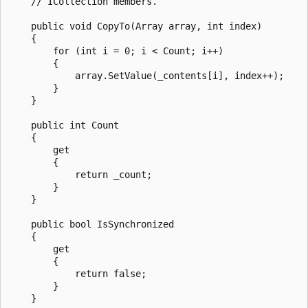
    // ICollection members.

    public void CopyTo(Array array, int index)

    {

        for (int i = 0; i < Count; i++)

        {

            array.SetValue(_contents[i], index++);

        }

    }

    public int Count

    {

        get

        {

            return _count;

        }

    }

    public bool IsSynchronized

    {

        get

        {

            return false;

        }

    }
