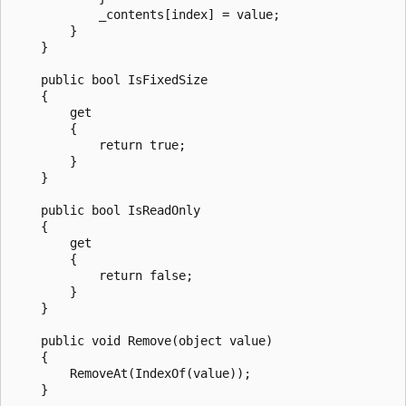
            _contents[index] = value;

        }

    }

    public bool IsFixedSize

    {

        get

        {

            return true;

        }

    }

    public bool IsReadOnly

    {

        get

        {

            return false;

        }

    }

    public void Remove(object value)

    {

        RemoveAt(IndexOf(value));

    }
