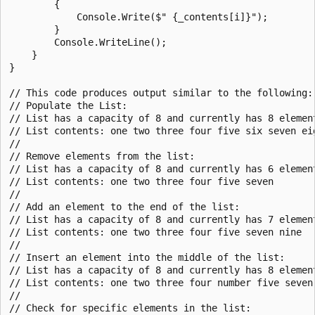
        {

            Console.Write($" {_contents[i]}");

        }

        Console.WriteLine();

    }

}

// This code produces output similar to the following:

// Populate the List:

// List has a capacity of 8 and currently has 8 element
// List contents: one two three four five six seven eig
//

// Remove elements from the list:

// List has a capacity of 8 and currently has 6 element
// List contents: one two three four five seven

//

// Add an element to the end of the list:

// List has a capacity of 8 and currently has 7 element
// List contents: one two three four five seven nine

//

// Insert an element into the middle of the list:

// List has a capacity of 8 and currently has 8 element
// List contents: one two three four number five seven 
//

// Check for specific elements in the list:
