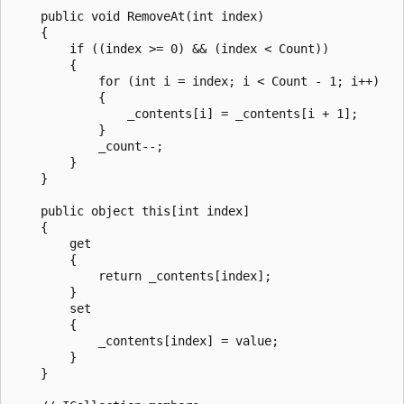
    public void RemoveAt(int index)

    {

        if ((index >= 0) && (index < Count))

        {

            for (int i = index; i < Count - 1; i++)

            {

                _contents[i] = _contents[i + 1];

            }

            _count--;

        }

    }

    public object this[int index]

    {

        get

        {

            return _contents[index];

        }

        set

        {

            _contents[index] = value;

        }

    }
