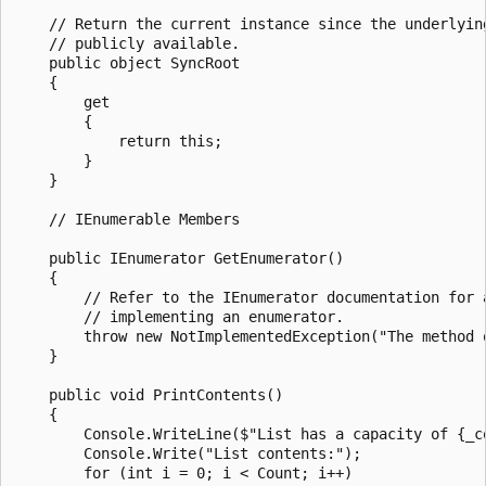
    // Return the current instance since the underlying
    // publicly available.

    public object SyncRoot

    {

        get

        {

            return this;

        }

    }

    // IEnumerable Members

    public IEnumerator GetEnumerator()

    {

        // Refer to the IEnumerator documentation for a
        // implementing an enumerator.

        throw new NotImplementedException("The method 
    }

    public void PrintContents()

    {

        Console.WriteLine($"List has a capacity of {_c
        Console.Write("List contents:");

        for (int i = 0; i < Count; i++)
