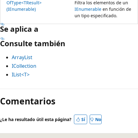
OfType<TResult>
Filtra los elementos de un
(IEnumerable)
IEnumerable
en función de
un tipo especificado.
Se aplica a
Consulte también
ArrayList
ICollection
IList<T>
Comentarios
¿Le ha resultado útil esta página?
Sí
No