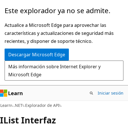
Ir
Ir
Este explorador ya no se admite.
al
a
contenido
la
Actualice a Microsoft Edge para aprovechar las
principal
navegación
características y actualizaciones de seguridad más
en
recientes, y disponer de soporte técnico.
la
Descargar Microsoft Edge
página
Más información sobre Internet Explorer y
Microsoft Edge
Learn
Iniciar sesión
C#
Learn
.NET
Explorador de API
IList Interfaz