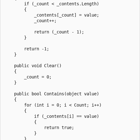
        if (_count < _contents.Length)

        {

            _contents[_count] = value;

            _count++;

            return (_count - 1);

        }

        return -1;

    }

    public void Clear()

    {

        _count = 0;

    }

    public bool Contains(object value)

    {

        for (int i = 0; i < Count; i++)

        {

            if (_contents[i] == value)

            {

                return true;

            }

        }
