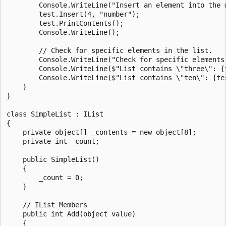
        Console.WriteLine("Insert an element into the m
        test.Insert(4, "number");

        test.PrintContents();

        Console.WriteLine();

        // Check for specific elements in the list.

        Console.WriteLine("Check for specific elements 
        Console.WriteLine($"List contains \"three\": {t
        Console.WriteLine($"List contains \"ten\": {tes
    }

}

class SimpleList : IList

{

    private object[] _contents = new object[8];

    private int _count;

    public SimpleList()

    {

        _count = 0;

    }

    // IList Members

    public int Add(object value)

    {
