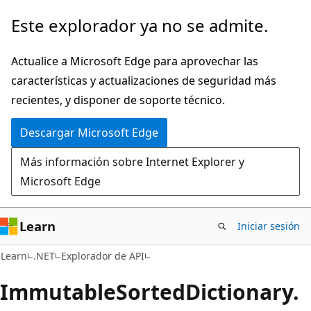
Ir
Ir
Este explorador ya no se admite.
al
a
contenido
la
Actualice a Microsoft Edge para aprovechar las
principal
navegación
características y actualizaciones de seguridad más
en
recientes, y disponer de soporte técnico.
la
Descargar Microsoft Edge
página
Más información sobre Internet Explorer y
Microsoft Edge
Learn
Iniciar sesión
C#
Learn
.NET
Explorador de API
Immutable
Sorted
Dictionary.