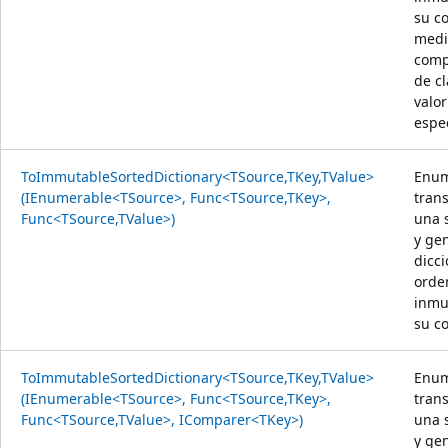
su c
medi
comp
de cl
valor
espec
ToImmutableSortedDictionary<TSource,TKey,TValue>
Enum
(IEnumerable<TSource>, Func<TSource,TKey>,
tran
Func<TSource,TValue>)
una 
y ge
dicci
orde
inmu
su c
ToImmutableSortedDictionary<TSource,TKey,TValue>
Enum
(IEnumerable<TSource>, Func<TSource,TKey>,
tran
Func<TSource,TValue>, IComparer<TKey>)
una 
y ge