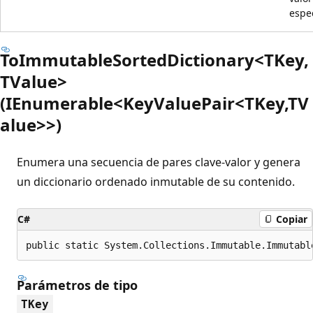
espec
ToImmutableSortedDictionary<TKey,
TValue>
(IEnumerable<KeyValuePair<TKey,TV
alue>>)
Enumera una secuencia de pares clave-valor y genera
un diccionario ordenado inmutable de su contenido.
C#
Copiar
public static System.Collections.Immutable.Immutabl
Parámetros de tipo
TKey