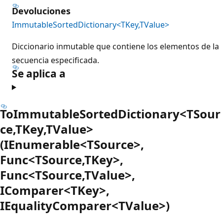
Devoluciones
ImmutableSortedDictionary<TKey,TValue>
Diccionario inmutable que contiene los elementos de la
secuencia especificada.
Se aplica a
ToImmutableSortedDictionary<TSour
ce,TKey,TValue>
(IEnumerable<TSource>,
Func<TSource,TKey>,
Func<TSource,TValue>,
IComparer<TKey>,
IEqualityComparer<TValue>)