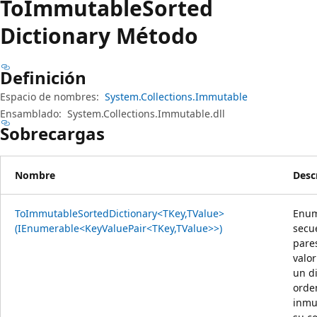
To
Immutable
Sorted
Dictionary Método
Definición
Espacio de nombres:
System.Collections.Immutable
Ensamblado:
System.Collections.Immutable.dll
Sobrecargas
Nombre
Desc
ToImmutableSortedDictionary<TKey,TValue>
Enum
(IEnumerable<KeyValuePair<TKey,TValue>>)
secu
pares
valo
un d
orde
inmu