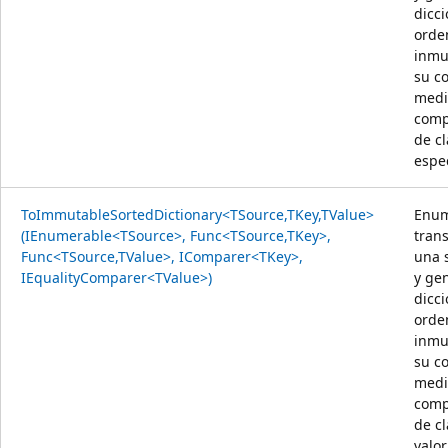
dicci
orde
inmu
su c
medi
comp
de c
espec
ToImmutableSortedDictionary<TSource,TKey,TValue>
Enum
(IEnumerable<TSource>, Func<TSource,TKey>,
tran
Func<TSource,TValue>, IComparer<TKey>,
una 
IEqualityComparer<TValue>)
y ge
dicci
orde
inmu
su c
medi
comp
de cl
valor