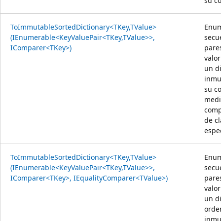
su c
ToImmutableSortedDictionary<TKey,TValue>
Enum
(IEnumerable<KeyValuePair<TKey,TValue>>,
secu
IComparer<TKey>)
pares
valo
un d
inmu
su c
medi
comp
de c
espec
ToImmutableSortedDictionary<TKey,TValue>
Enum
(IEnumerable<KeyValuePair<TKey,TValue>>,
secu
IComparer<TKey>, IEqualityComparer<TValue>)
pares
valo
un d
orde
inmu