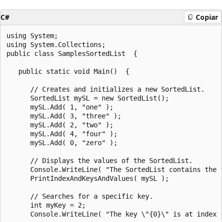
C#
Copiar
using System;

using System.Collections;

public class SamplesSortedList  {

   public static void Main()  {

      // Creates and initializes a new SortedList.

      SortedList mySL = new SortedList();

      mySL.Add( 1, "one" );

      mySL.Add( 3, "three" );

      mySL.Add( 2, "two" );

      mySL.Add( 4, "four" );

      mySL.Add( 0, "zero" );

      // Displays the values of the SortedList.

      Console.WriteLine( "The SortedList contains the f
      PrintIndexAndKeysAndValues( mySL );

      // Searches for a specific key.

      int myKey = 2;

      Console.WriteLine( "The key \"{0}\" is at index 