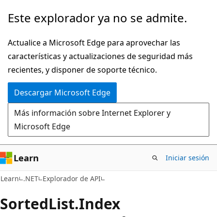
Ir
Ir
Este explorador ya no se admite.
al
a
contenido
la
Actualice a Microsoft Edge para aprovechar las
principal
navegación
características y actualizaciones de seguridad más
en
recientes, y disponer de soporte técnico.
la
Descargar Microsoft Edge
página
Más información sobre Internet Explorer y
Microsoft Edge
Learn
Iniciar sesión
C#
Learn
.NET
Explorador de API
Sorted
List.
Index