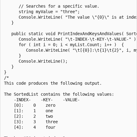
      // Searches for a specific value.

      string myValue = "three";

      Console.WriteLine( "The value \"{0}\" is at inde
   }

   public static void PrintIndexAndKeysAndValues( Sorte
      Console.WriteLine( "\t-INDEX-\t-KEY-\t-VALUE-" );
      for ( int i = 0; i < myList.Count; i++ )  {

         Console.WriteLine( "\t[{0}]:\t{1}\t{2}", i, m
      }

      Console.WriteLine();

   }

}

/*

This code produces the following output.

The SortedList contains the following values:

    -INDEX-    -KEY-    -VALUE-

    [0]:    0    zero

    [1]:    1    one

    [2]:    2    two

    [3]:    3    three

    [4]:    4    four
