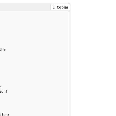
Copiar
he 



on(

ion;
