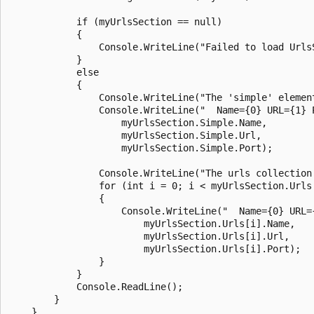
            if (myUrlsSection == null)

            {

                Console.WriteLine("Failed to load UrlsS
            }

            else

            {

                Console.WriteLine("The 'simple' element
                Console.WriteLine("  Name={0} URL={1} P
                    myUrlsSection.Simple.Name,

                    myUrlsSection.Simple.Url,

                    myUrlsSection.Simple.Port);

                Console.WriteLine("The urls collection 
                for (int i = 0; i < myUrlsSection.Urls.
                {

                    Console.WriteLine("  Name={0} URL={
                        myUrlsSection.Urls[i].Name,

                        myUrlsSection.Urls[i].Url,

                        myUrlsSection.Urls[i].Port);

                }

            }

            Console.ReadLine();

        }

    }
