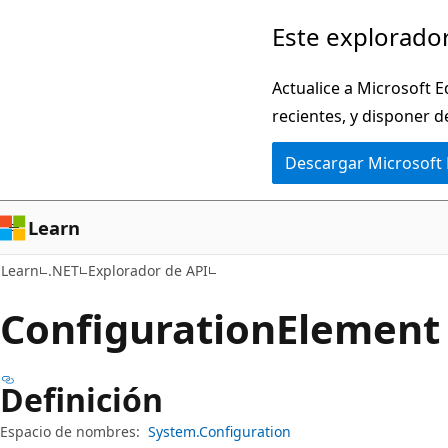
Ir
Ir
Este explorador
al
a
contenido
la
Actualice a Microsoft E
principal
navegación
recientes, y disponer d
en
Descargar Microsoft
la
página
Learn
Learn
.NET
Explorador de API
Configuration
Element 
Definición
Espacio de nombres:
System.Configuration