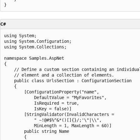
C#
using System;

using System.Configuration;

using System.Collections;

namespace Samples.AspNet

{

    // Define a custom section containing an individual
    // element and a collection of elements.

    public class UrlsSection : ConfigurationSection

    {

        [ConfigurationProperty("name", 

            DefaultValue = "MyFavorites",

            IsRequired = true, 

            IsKey = false)]

        [StringValidator(InvalidCharacters = 

            " ~!@#$%^&*()[]{}/;'\"|\\",

            MinLength = 1, MaxLength = 60)]

        public string Name

        {
