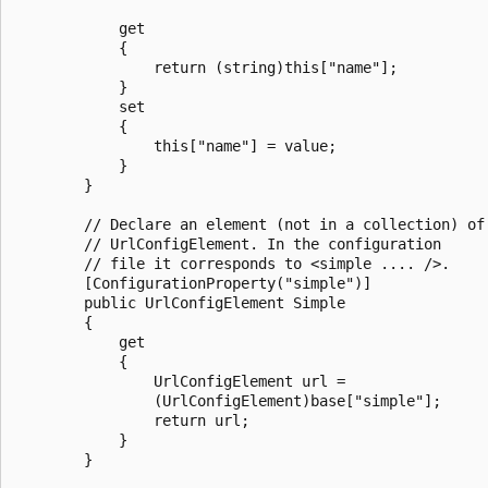
            get

            {

                return (string)this["name"];

            }

            set

            {

                this["name"] = value;

            }

        }

        // Declare an element (not in a collection) of 
        // UrlConfigElement. In the configuration

        // file it corresponds to <simple .... />.

        [ConfigurationProperty("simple")]

        public UrlConfigElement Simple

        {

            get

            {

                UrlConfigElement url =

                (UrlConfigElement)base["simple"];

                return url;

            }

        }
