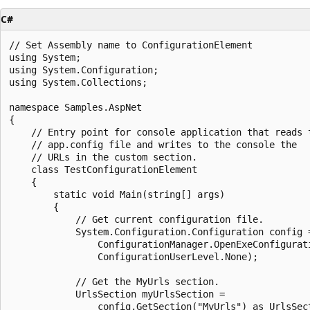
C#
// Set Assembly name to ConfigurationElement

using System;

using System.Configuration;

using System.Collections;

namespace Samples.AspNet

{

    // Entry point for console application that reads t
    // app.config file and writes to the console the 

    // URLs in the custom section.  

    class TestConfigurationElement

    {

        static void Main(string[] args)

        {

            // Get current configuration file.

            System.Configuration.Configuration config =
                ConfigurationManager.OpenExeConfigurati
                ConfigurationUserLevel.None);

            // Get the MyUrls section.

            UrlsSection myUrlsSection =

                config.GetSection("MyUrls") as UrlsSect