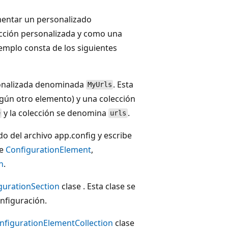
mentar un personalizado
cción personalizada y como una
emplo consta de los siguientes
sonalizada denominada
. Esta
MyUrls
gún otro elemento) y una colección
y la colección se denomina
.
e
urls
do del archivo app.config y escribe
de
ConfigurationElement
,
n
.
gurationSection
clase . Esta clase se
onfiguración.
nfigurationElementCollection
clase