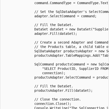
                command.CommandType = CommandType.Text;
                // Set the SqlDataAdapter's SelectComma
                adapter.SelectCommand = command;

                // Fill the DataSet.

                DataSet dataSet = new DataSet("Supplier
                adapter.Fill(dataSet);

                // Create a second Adapter and Command 
                // the Products table, a child table of
                SqlDataAdapter productsAdapter = new Sq
                productsAdapter.TableMappings.Add("Tabl
                SqlCommand productsCommand = new SqlCom
                    "SELECT ProductID, SupplierID FROM 
                    connection);

                productsAdapter.SelectCommand = product
                // Fill the DataSet.

                productsAdapter.Fill(dataSet);

                // Close the connection.

                connection.Close();

                Console.WriteLine("The SqlConnection is