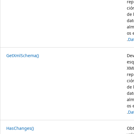
rep
ció
de 
dat
al
os 
.
Da
GetXmlSchema()
Dev
es
XML
rep
ció
de 
dat
al
os 
.
Da
HasChanges()
Obt