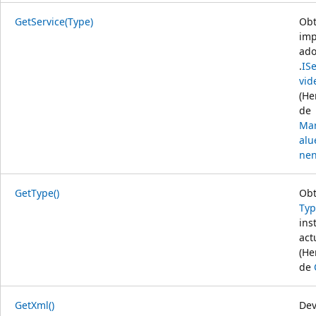
GetService(Type)
Obt
im
ado
.
IS
vid
(He
de
Mar
al
nen
GetType()
Obt
Typ
ins
act
(He
de
GetXml()
Dev