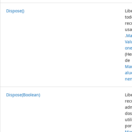
Dispose()
Lib
tod
rec
usa
.
Ma
Va
one
(He
de
Mar
al
nen
Dispose(Boolean)
Lib
rec
adm
dos
uti
por
Mar