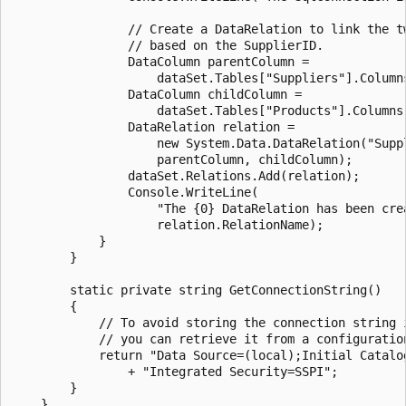
                // Create a DataRelation to link the tw
                // based on the SupplierID.

                DataColumn parentColumn =

                    dataSet.Tables["Suppliers"].Columns
                DataColumn childColumn =

                    dataSet.Tables["Products"].Columns[
                DataRelation relation =

                    new System.Data.DataRelation("Suppl
                    parentColumn, childColumn);

                dataSet.Relations.Add(relation);

                Console.WriteLine(

                    "The {0} DataRelation has been crea
                    relation.RelationName);

            }

        }

        static private string GetConnectionString()

        {

            // To avoid storing the connection string i
            // you can retrieve it from a configuration
            return "Data Source=(local);Initial Catalog
                + "Integrated Security=SSPI";

        }

    }
