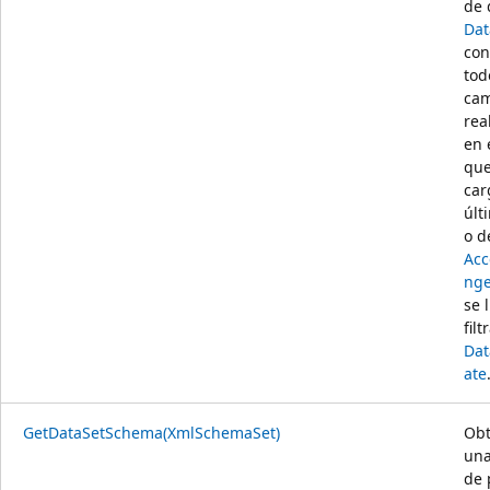
de 
Dat
con
tod
cam
rea
en 
que
car
últ
o d
Acc
nge
se 
fil
Dat
ate
GetDataSetSchema(XmlSchemaSet)
Obt
una
de 