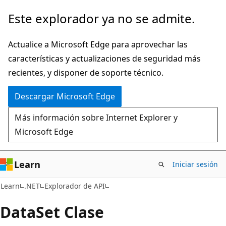
Ir
Ir
Este explorador ya no se admite.
al
a
contenido
la
Actualice a Microsoft Edge para aprovechar las
principal
navegación
características y actualizaciones de seguridad más
en
recientes, y disponer de soporte técnico.
la
Descargar Microsoft Edge
página
Más información sobre Internet Explorer y
Microsoft Edge
Learn
Iniciar sesión
C#
Learn
.NET
Explorador de API
Data
Set Clase