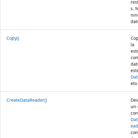
res
s. 
ni
dat
Copy()
Cop
la
est
com
dat
est
Dat
eto 
CreateDataReader()
Dev
un 
con
Dat
ead
con