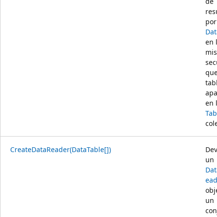
de
res
por
Dat
en 
mi
sec
que
tab
apa
en 
Tab
col
CreateDataReader(DataTable[])
Dev
un
Dat
ead
obj
un
con