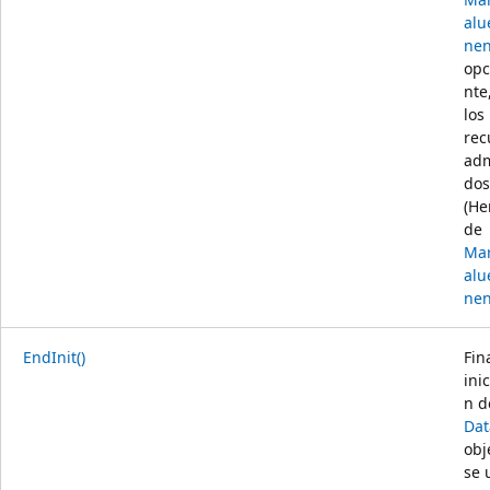
al
nen
opc
nte
los
rec
adm
dos
(He
de
Mar
al
nen
EndInit()
Fin
inic
n d
Dat
obj
se 