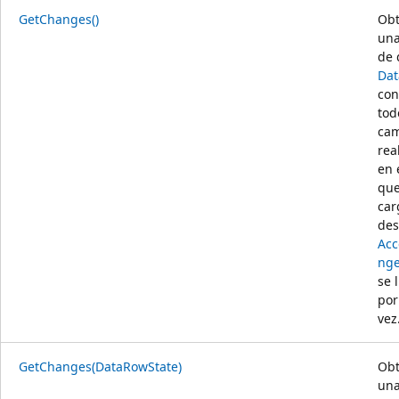
GetChanges()
Obt
una
de 
Dat
con
tod
cam
rea
en 
que
car
de
Acc
nge
se 
por
vez
GetChanges(DataRowState)
Obt
una