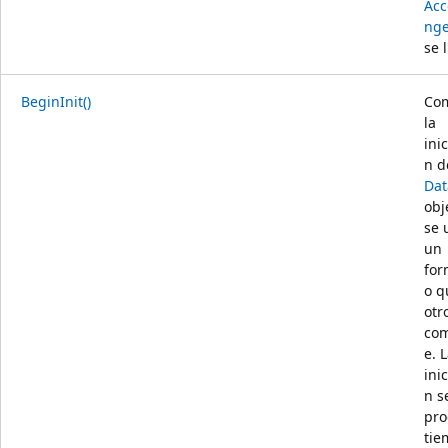
Acc
nge
se 
BeginInit()
Co
la
inic
n d
Dat
obj
se 
un
for
o q
otr
co
e. 
inic
n s
pro
tie