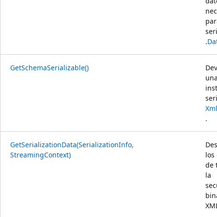
dat
nec
par
ser
.
Da
GetSchemaSerializable()
Dev
un
ins
ser
Xm
.
GetSerializationData(SerializationInfo,
Des
StreamingContext)
los
de 
la
sec
bin
XML