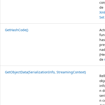
con
de
Xm
Set
GetHashCode()
Act
fun
ha
pre
nad
(He
de
GetObjectData(SerializationInfo, StreamingContext)
Rel
obj
inf
n d
ser
n c