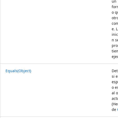
un
for
o q
otr
co
e. 
inic
n s
pro
tie
eje
Equals(Object)
Det
si 
esp
o e
al 
act
(He
de