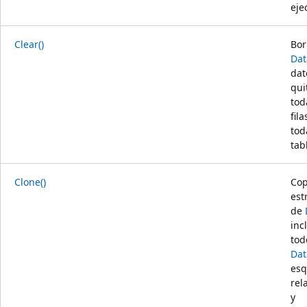
eje
Clear()
Bor
Dat
dat
qui
tod
fila
tod
tab
Clone()
Cop
est
de
inc
tod
Dat
es
rel
y