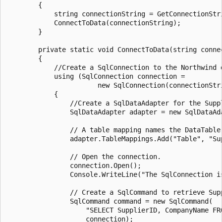
        {

            string connectionString = GetConnectionStri
            ConnectToData(connectionString);

        }

        private static void ConnectToData(string connec
        {

            //Create a SqlConnection to the Northwind d
            using (SqlConnection connection =

                       new SqlConnection(connectionStri
            {

                //Create a SqlDataAdapter for the Suppl
                SqlDataAdapter adapter = new SqlDataAda
                // A table mapping names the DataTable.
                adapter.TableMappings.Add("Table", "Sup
                // Open the connection.

                connection.Open();

                Console.WriteLine("The SqlConnection is
                // Create a SqlCommand to retrieve Supp
                SqlCommand command = new SqlCommand(

                    "SELECT SupplierID, CompanyName FRO
                    connection);
