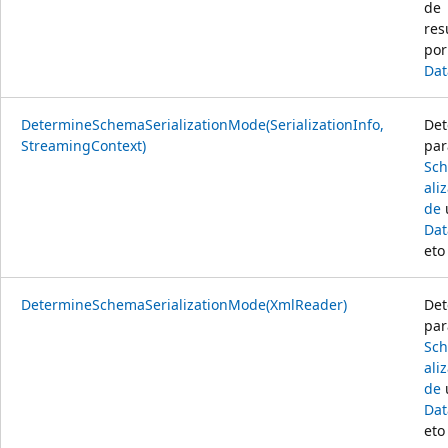
de
res
por
Dat
DetermineSchemaSerializationMode(SerializationInfo,
Det
StreamingContext)
par
Sch
ali
de
Dat
eto 
DetermineSchemaSerializationMode(XmlReader)
Det
par
Sch
ali
de
Dat
eto 