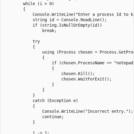
        while (i > 0)

        {

            Console.WriteLine("Enter a process Id to ki
            string id = Console.ReadLine();

            if (string.IsNullOrEmpty(id))

                break;

            try

            {

                using (Process chosen = Process.GetProc
                {

                    if (chosen.ProcessName == "notepad"
                    {

                        chosen.Kill();

                        chosen.WaitForExit();

                    }

                }

            }

            catch (Exception e)

            {

                Console.WriteLine("Incorrect entry.");

                continue;

            }

            i -= 1;
