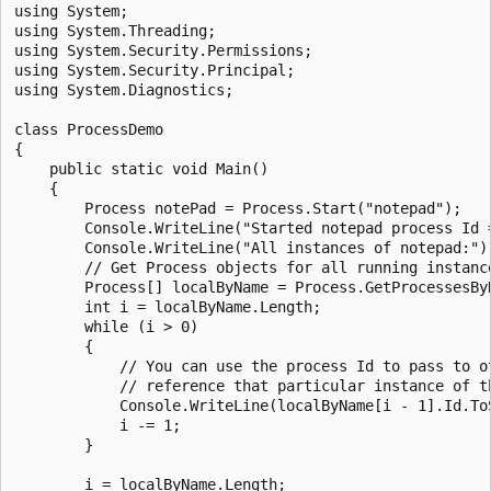
using System;

using System.Threading;

using System.Security.Permissions;

using System.Security.Principal;

using System.Diagnostics;

class ProcessDemo

{

    public static void Main()

    {

        Process notePad = Process.Start("notepad");

        Console.WriteLine("Started notepad process Id =
        Console.WriteLine("All instances of notepad:");
        // Get Process objects for all running instance
        Process[] localByName = Process.GetProcessesByN
        int i = localByName.Length;

        while (i > 0)

        {

            // You can use the process Id to pass to ot
            // reference that particular instance of th
            Console.WriteLine(localByName[i - 1].Id.ToS
            i -= 1;

        }

        i = localByName.Length;
