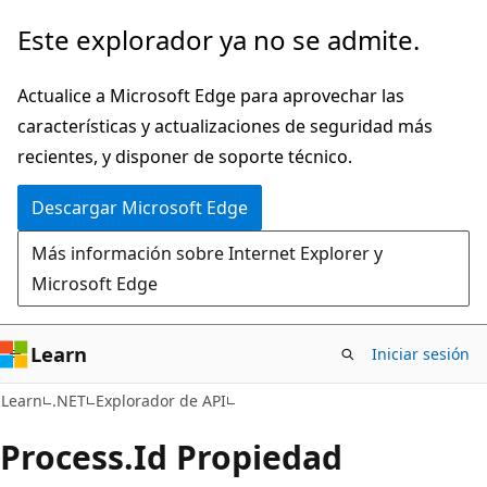
Ir
Ir
Este explorador ya no se admite.
al
a
contenido
la
Actualice a Microsoft Edge para aprovechar las
principal
navegación
características y actualizaciones de seguridad más
en
recientes, y disponer de soporte técnico.
la
Descargar Microsoft Edge
página
Más información sobre Internet Explorer y
Microsoft Edge
Learn
Iniciar sesión
C#
Learn
.NET
Explorador de API
Process.
Id Propiedad