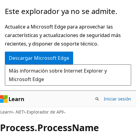
Ir
Ir
Este explorador ya no se admite.
al
a
contenido
la
Actualice a Microsoft Edge para aprovechar las
principal
navegación
características y actualizaciones de seguridad más
en
recientes, y disponer de soporte técnico.
la
Descargar Microsoft Edge
página
Más información sobre Internet Explorer y
Microsoft Edge
Learn
Iniciar sesión
C#
Learn
.NET
Explorador de API
Process.
Process
Name