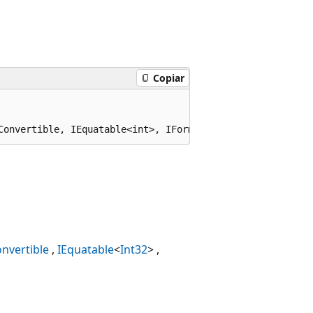
Copiar
Convertible, IEquatable<int>, IFormattable
onvertible
IEquatable
<
Int32
>