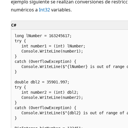
ejemplo siguiente se realizan conversiones de restricc
numéricos a
Int32
variables.
C#
long lNumber = 163245617;

try {

   int number1 = (int) lNumber;

   Console.WriteLine(number1);

}

catch (OverflowException) {

   Console.WriteLine($"{lNumber} is out of range o
}

double dbl2 = 35901.997;

try {

   int number2 = (int) dbl2;

   Console.WriteLine(number2);

}

catch (OverflowException) {

   Console.WriteLine($"{dbl2} is out of range of a
}
