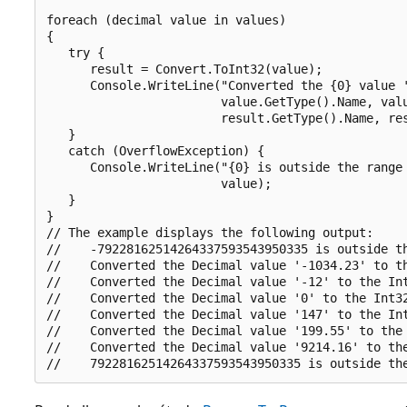
foreach (decimal value in values)

{

   try {

      result = Convert.ToInt32(value);

      Console.WriteLine("Converted the {0} value '
                        value.GetType().Name, valu
                        result.GetType().Name, res
   }

   catch (OverflowException) {

      Console.WriteLine("{0} is outside the range 
                        value);

   }

}

// The example displays the following output:

//    -79228162514264337593543950335 is outside th
//    Converted the Decimal value '-1034.23' to th
//    Converted the Decimal value '-12' to the Int
//    Converted the Decimal value '0' to the Int32
//    Converted the Decimal value '147' to the Int
//    Converted the Decimal value '199.55' to the 
//    Converted the Decimal value '9214.16' to the