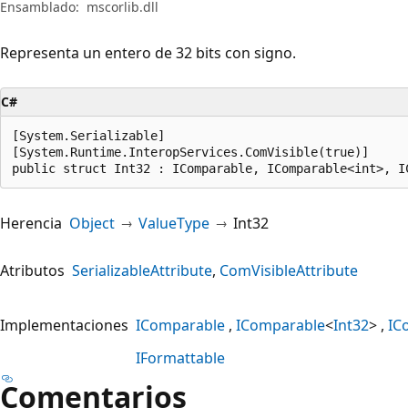
Ensamblado:
mscorlib.dll
Representa un entero de 32 bits con signo.
C#
[System.Serializable]

[System.Runtime.InteropServices.ComVisible(true)]

public struct Int32 : IComparable, IComparable<int>, I
Herencia
Object
ValueType
Int32
Atributos
SerializableAttribute
ComVisibleAttribute
Implementaciones
IComparable
IComparable
<
Int32
>
IC
IFormattable
Comentarios