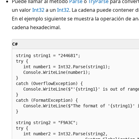
Puede llamar al método
Parse
o
TryParse
para convert
un valor
Int32
a un
Int32
. La cadena puede contener d
En el ejemplo siguiente se muestra la operación de an
cadena hexadecimal.
C#
string string1 = "244681";

try {

   int number1 = Int32.Parse(string1);

   Console.WriteLine(number1);

}

catch (OverflowException) {

   Console.WriteLine($"'{string1}' is out of range
}

catch (FormatException) {

   Console.WriteLine($"The format of '{string1}' i
}

string string2 = "F9A3C";

try {

   int number2 = Int32.Parse(string2,
