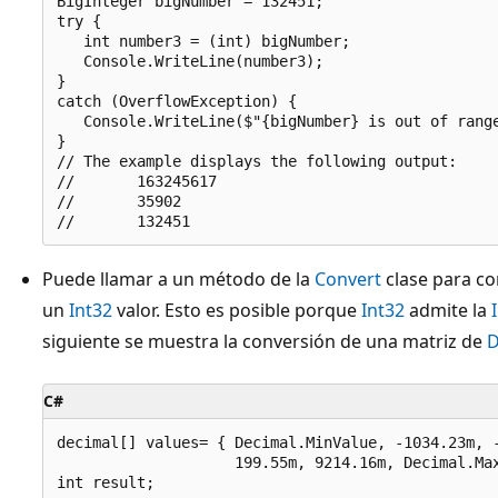
BigInteger bigNumber = 132451;

try {

   int number3 = (int) bigNumber;

   Console.WriteLine(number3);

}

catch (OverflowException) {

   Console.WriteLine($"{bigNumber} is out of range
}

// The example displays the following output:

//       163245617

//       35902

Puede llamar a un método de la
Convert
clase para co
un
Int32
valor. Esto es posible porque
Int32
admite la
siguiente se muestra la conversión de una matriz de
D
C#
decimal[] values= { Decimal.MinValue, -1034.23m, -
                    199.55m, 9214.16m, Decimal.Max
int result;
