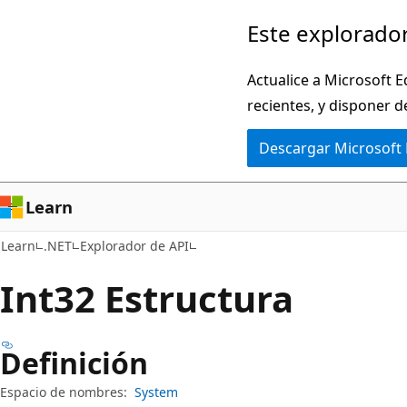
Ir
Ir
Este explorador
al
a
contenido
la
Actualice a Microsoft E
principal
navegación
recientes, y disponer d
en
Descargar Microsoft
la
página
Learn
Learn
.NET
Explorador de API
Int32 Estructura
Definición
Espacio de nombres:
System