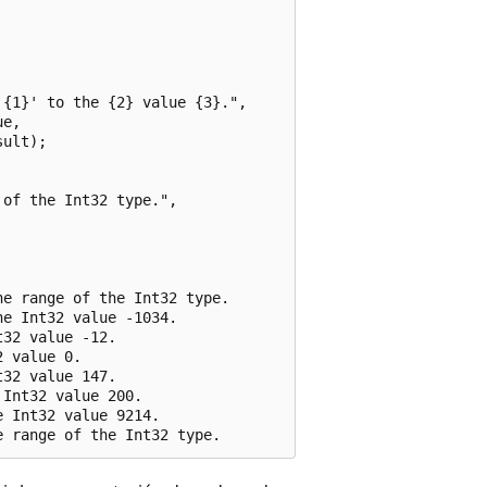
{1}' to the {2} value {3}.",

e,

ult);

of the Int32 type.",

e range of the Int32 type.

e Int32 value -1034.

32 value -12.

 value 0.

32 value 147.

Int32 value 200.

 Int32 value 9214.
