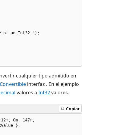
 of an Int32.");

nvertir cualquier tipo admitido en
IConvertible
interfaz . En el ejemplo
ecimal
valores a
Int32
valores.
Copiar
12m, 0m, 147m,

Value };
