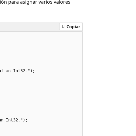
ión para asignar varios valores
Copiar
f an Int32.");

n Int32.");
