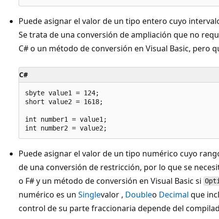
Puede asignar el valor de un tipo entero cuyo interva
Se trata de una conversión de ampliación que no req
C# o un método de conversión en Visual Basic, pero q
C#
sbyte value1 = 124;

short value2 = 1618;

int number1 = value1;

Puede asignar el valor de un tipo numérico cuyo rango
de una conversión de restricción, por lo que se neces
o F# y un método de conversión en Visual Basic si
Opt
numérico es un
Single
valor ,
Double
o
Decimal
que inc
control de su parte fraccionaria depende del compilado