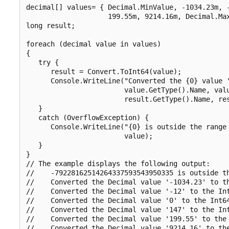
decimal[] values= { Decimal.MinValue, -1034.23m, -
                    199.55m, 9214.16m, Decimal.Max
long result;

foreach (decimal value in values)

{

   try {

      result = Convert.ToInt64(value);

      Console.WriteLine("Converted the {0} value '
                        value.GetType().Name, valu
                        result.GetType().Name, res
   }

   catch (OverflowException) {

      Console.WriteLine("{0} is outside the range 
                        value);

   }

}

// The example displays the following output:

//    -79228162514264337593543950335 is outside th
//    Converted the Decimal value '-1034.23' to th
//    Converted the Decimal value '-12' to the Int
//    Converted the Decimal value '0' to the Int64
//    Converted the Decimal value '147' to the Int
//    Converted the Decimal value '199.55' to the 
//    Converted the Decimal value '9214.16' to the