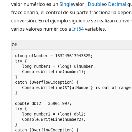
valor numérico es un
Single
valor ,
Double
o
Decimal
qu
fraccionario, el control de su parte fraccionaria depe
conversión. En el ejemplo siguiente se realizan conver
varios valores numéricos a
Int64
variables.
C#
ulong ulNumber = 163245617943825;

try {

   long number1 = (long) ulNumber;

   Console.WriteLine(number1);

}

catch (OverflowException) {

   Console.WriteLine($"{ulNumber} is out of range 
}

double dbl2 = 35901.997;

try {

   long number2 = (long) dbl2;

   Console.WriteLine(number2);

}

catch (OverflowException) {
