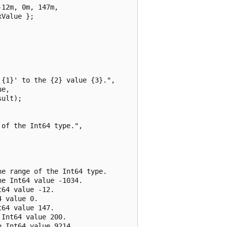
12m, 0m, 147m,

Value };

{1}' to the {2} value {3}.",

e,

ult);

of the Int64 type.",

e range of the Int64 type.

e Int64 value -1034.

64 value -12.

 value 0.

64 value 147.

Int64 value 200.

 Int64 value 9214.
