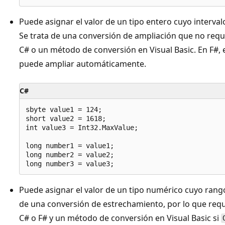
Puede asignar el valor de un tipo entero cuyo interva
Se trata de una conversión de ampliación que no req
C# o un método de conversión en Visual Basic. En F#, 
puede ampliar automáticamente.
C#
sbyte value1 = 124;

short value2 = 1618;

int value3 = Int32.MaxValue;

long number1 = value1;

long number2 = value2;

Puede asignar el valor de un tipo numérico cuyo rango
de una conversión de estrechamiento, por lo que req
C# o F# y un método de conversión en Visual Basic si