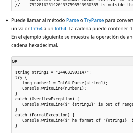
Puede llamar al método
Parse
o
TryParse
para convert
un valor
Int64
a un
Int64
. La cadena puede contener d
En el ejemplo siguiente se muestra la operación de an
cadena hexadecimal.
C#
string string1 = "244681903147";

try {

   long number1 = Int64.Parse(string1);

   Console.WriteLine(number1);

}

catch (OverflowException) {

   Console.WriteLine($"'{string1}' is out of range
}

catch (FormatException) {

   Console.WriteLine($"The format of '{string1}' i
}
