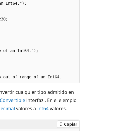
n Int64.");

30;

 of an Int64.");

nvertir cualquier tipo admitido en
IConvertible
interfaz . En el ejemplo
ecimal
valores a
Int64
valores.
Copiar