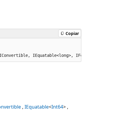
Copiar
IConvertible, IEquatable<long>, IFormattable
onvertible
IEquatable
<
Int64
>