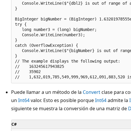
   Console.WriteLine($"{dbl2} is out of range of a
}

BigInteger bigNumber = (BigInteger) 1.63201978555e
try {

   long number3 = (long) bigNumber;

   Console.WriteLine(number3);

}

catch (OverflowException) {

   Console.WriteLine($"{bigNumber} is out of range
}

// The example displays the following output:

//    163245617943825

//    35902

Puede llamar a un método de la
Convert
clase para co
un
Int64
valor. Esto es posible porque
Int64
admite la
siguiente se muestra la conversión de una matriz de
D
C#