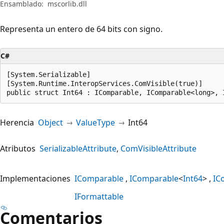
Ensamblado:
mscorlib.dll
Representa un entero de 64 bits con signo.
C#
[System.Serializable]

[System.Runtime.InteropServices.ComVisible(true)]

public struct Int64 : IComparable, IComparable<long>, 
Herencia
Object
ValueType
Int64
Atributos
SerializableAttribute
ComVisibleAttribute
Implementaciones
IComparable
IComparable
<
Int64
>
IC
IFormattable
Comentarios