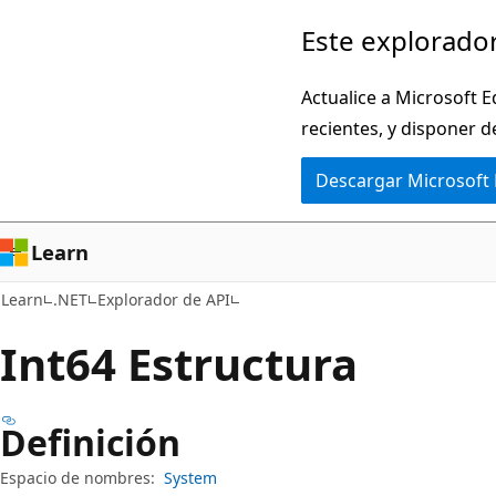
Ir
Ir
Este explorador
al
a
contenido
la
Actualice a Microsoft E
principal
navegación
recientes, y disponer d
en
Descargar Microsoft
la
página
Learn
Learn
.NET
Explorador de API
Int64 Estructura
Definición
Espacio de nombres:
System