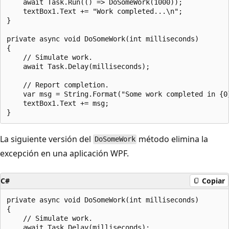
    await Task.Run(() => DoSomeWork(1000));

    textBox1.Text += "Work completed...\n";

}

private async void DoSomeWork(int milliseconds)

{

    // Simulate work.

    await Task.Delay(milliseconds);

    // Report completion.

    var msg = String.Format("Some work completed in {0}
    textBox1.Text += msg;

La siguiente versión del
método elimina la
DoSomeWork
excepción en una aplicación WPF.
C#
Copiar
private async void DoSomeWork(int milliseconds)

{

    // Simulate work.

    await Task.Delay(milliseconds);
