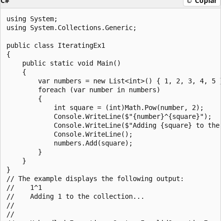
C#
Copiar
using System;

using System.Collections.Generic;

public class IteratingEx1

{

    public static void Main()

    {

        var numbers = new List<int>() { 1, 2, 3, 4, 5 }
        foreach (var number in numbers)

        {

            int square = (int)Math.Pow(number, 2);

            Console.WriteLine($"{number}^{square}");

            Console.WriteLine($"Adding {square} to the 
            Console.WriteLine();

            numbers.Add(square);

        }

    }

}

// The example displays the following output:

//    1^1

//    Adding 1 to the collection...

//

//
