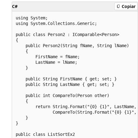
C#
Copiar
using System;

using System.Collections.Generic;

public class Person2 : IComparable<Person>

{

    public Person2(String fName, String lName)

    {

        FirstName = fName;

        LastName = lName;

    }

    public String FirstName { get; set; }

    public String LastName { get; set; }

    public int CompareTo(Person other)

    {

        return String.Format("{0} {1}", LastName, 
               CompareTo(String.Format("{0} {1}", 
    }

}

public class ListSortEx2
