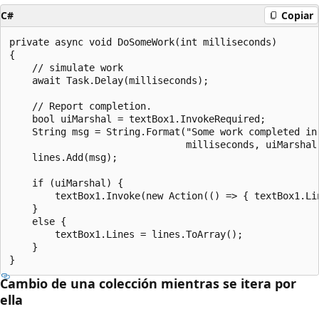
C#
Copiar
private async void DoSomeWork(int milliseconds)

{

    // simulate work

    await Task.Delay(milliseconds);

    // Report completion.

    bool uiMarshal = textBox1.InvokeRequired;

    String msg = String.Format("Some work completed in 
                               milliseconds, uiMarshal 
    lines.Add(msg);

    if (uiMarshal) {

        textBox1.Invoke(new Action(() => { textBox1.Lin
    }

    else {

        textBox1.Lines = lines.ToArray();

    }

Cambio de una colección mientras se itera por
ella