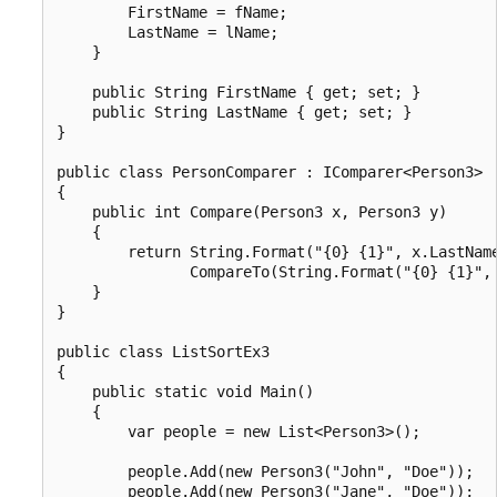
        FirstName = fName;

        LastName = lName;

    }

    public String FirstName { get; set; }

    public String LastName { get; set; }

}

public class PersonComparer : IComparer<Person3>

{

    public int Compare(Person3 x, Person3 y)

    {

        return String.Format("{0} {1}", x.LastName
               CompareTo(String.Format("{0} {1}", 
    }

}

public class ListSortEx3

{

    public static void Main()

    {

        var people = new List<Person3>();

        people.Add(new Person3("John", "Doe"));

        people.Add(new Person3("Jane", "Doe"));
