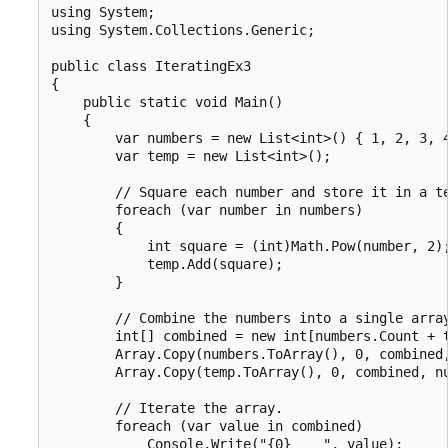
using System;

using System.Collections.Generic;

public class IteratingEx3

{

    public static void Main()

    {

        var numbers = new List<int>() { 1, 2, 3, 4
        var temp = new List<int>();

        // Square each number and store it in a te
        foreach (var number in numbers)

        {

            int square = (int)Math.Pow(number, 2);
            temp.Add(square);

        }

        // Combine the numbers into a single array
        int[] combined = new int[numbers.Count + t
        Array.Copy(numbers.ToArray(), 0, combined,
        Array.Copy(temp.ToArray(), 0, combined, nu
        // Iterate the array.

        foreach (var value in combined)

            Console.Write("{0}    ", value);
