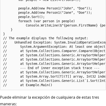
        people.Add(new Person1("John", "Doe"));

        people.Add(new Person1("Jane", "Doe"));

        people.Sort();

        foreach (var person in people)

            Console.WriteLine($"{person.FirstName} {per
    }

}

// The example displays the following output:

//    Unhandled Exception: System.InvalidOperationExce
//       System.ArgumentException: At least one object 
//       at System.Collections.Comparer.Compare(Object 
//       at System.Collections.Generic.ArraySortHelper
//       at System.Collections.Generic.ArraySortHelper
//       at System.Collections.Generic.ArraySortHelper
//       --- End of inner exception stack trace ---

//       at System.Collections.Generic.ArraySortHelper
//       at System.Array.Sort[T](T[] array, Int32 inde
//       at System.Collections.Generic.List`1.Sort(Int
Puede eliminar la excepción de cualquiera de estas tres
maneras: