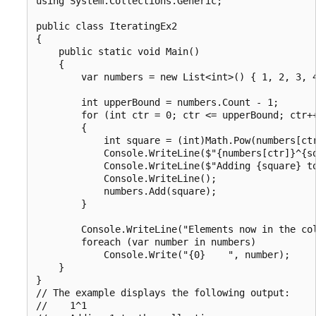
using System.Collections.Generic;

public class IteratingEx2

{

    public static void Main()

    {

        var numbers = new List<int>() { 1, 2, 3, 4
        int upperBound = numbers.Count - 1;

        for (int ctr = 0; ctr <= upperBound; ctr++
        {

            int square = (int)Math.Pow(numbers[ctr
            Console.WriteLine($"{numbers[ctr]}^{sq
            Console.WriteLine($"Adding {square} to
            Console.WriteLine();

            numbers.Add(square);

        }

        Console.WriteLine("Elements now in the col
        foreach (var number in numbers)

            Console.Write("{0}    ", number);

    }

}

// The example displays the following output:

//    1^1
