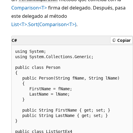
Comparison<T>
firma del delegado. Después, pasa
este delegado al método
List<T>.Sort(Comparison<T>)
.
C#
Copiar
using System;

using System.Collections.Generic;

public class Person

{

   public Person(String fName, String lName)

   {

      FirstName = fName;

      LastName = lName;

   }

   public String FirstName { get; set; }

   public String LastName { get; set; }

}

public class ListSortEx4
