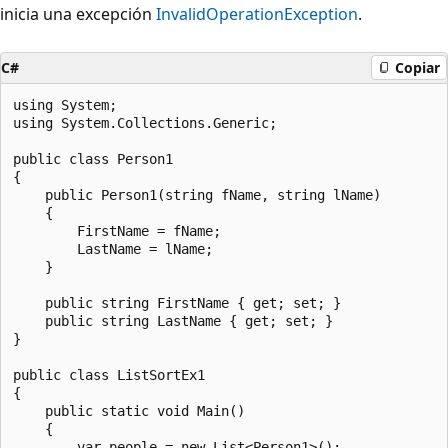
inicia una excepción
InvalidOperationException
.
C#
Copiar
using System;

using System.Collections.Generic;

public class Person1

{

    public Person1(string fName, string lName)

    {

        FirstName = fName;

        LastName = lName;

    }

    public string FirstName { get; set; }

    public string LastName { get; set; }

}

public class ListSortEx1

{

    public static void Main()

    {

        var people = new List<Person1>();
