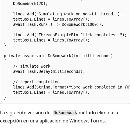
    DoSomeWork(20);

    lines.Add("Simulating work on non-UI thread.");

    textBox1.Lines = lines.ToArray();

    await Task.Run(() => DoSomeWork(1000));

    lines.Add("ThreadsExampleBtn_Click completes. ");

    textBox1.Lines = lines.ToArray();

}

private async void DoSomeWork(int milliseconds)

{

    // simulate work

    await Task.Delay(milliseconds);

    // report completion

    lines.Add(String.Format("Some work completed in {0
    textBox1.Lines = lines.ToArray();

La siguiente versión del
método elimina la
DoSomeWork
excepción en una aplicación de Windows Forms.