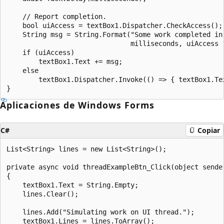
    // Report completion.

    bool uiAccess = textBox1.Dispatcher.CheckAccess();

    String msg = String.Format("Some work completed in 
                               milliseconds, uiAccess ?
    if (uiAccess)

        textBox1.Text += msg;

    else

        textBox1.Dispatcher.Invoke(() => { textBox1.Tex
Aplicaciones de Windows Forms
C#
Copiar
List<String> lines = new List<String>();

private async void threadExampleBtn_Click(object sender
{

    textBox1.Text = String.Empty;

    lines.Clear();

    lines.Add("Simulating work on UI thread.");

    textBox1.Lines = lines.ToArray();
