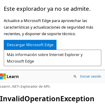
Ir
Ir
Este explorador ya no se admite.
al
a
contenido
la
Actualice a Microsoft Edge para aprovechar las
principal
navegación
características y actualizaciones de seguridad más
en
recientes, y disponer de soporte técnico.
la
Descargar Microsoft Edge
página
Más información sobre Internet Explorer y
Microsoft Edge
Learn
Iniciar sesión
C#
Learn
.NET
Explorador de API
Invalid
Operation
Exception