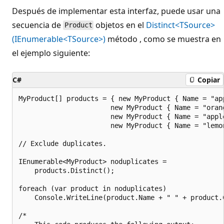
Después de implementar esta interfaz, puede usar una
secuencia de
objetos en el
Distinct<TSource>
Product
(IEnumerable<TSource>)
método , como se muestra en
el ejemplo siguiente:
C#
Copiar
MyProduct[] products = { new MyProduct { Name = "app
                       new MyProduct { Name = "orang
                       new MyProduct { Name = "apple
                       new MyProduct { Name = "lemon
// Exclude duplicates.

IEnumerable<MyProduct> noduplicates =

    products.Distinct();

foreach (var product in noduplicates)

    Console.WriteLine(product.Name + " " + product.C
/*
