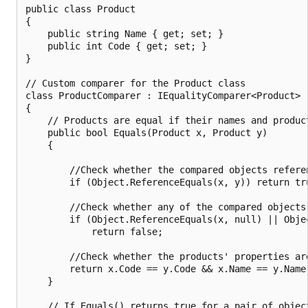
public class Product

{

    public string Name { get; set; }

    public int Code { get; set; }

}

// Custom comparer for the Product class

class ProductComparer : IEqualityComparer<Product>

{

    // Products are equal if their names and product
    public bool Equals(Product x, Product y)

    {

        //Check whether the compared objects referen
        if (Object.ReferenceEquals(x, y)) return tru
        //Check whether any of the compared objects 
        if (Object.ReferenceEquals(x, null) || Objec
            return false;

        //Check whether the products' properties are
        return x.Code == y.Code && x.Name == y.Name;
    }

    // If Equals() returns true for a pair of object