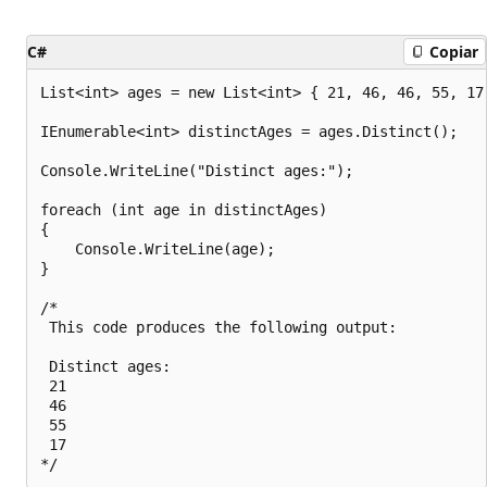
C#
Copiar
List<int> ages = new List<int> { 21, 46, 46, 55, 17,
IEnumerable<int> distinctAges = ages.Distinct();

Console.WriteLine("Distinct ages:");

foreach (int age in distinctAges)

{

    Console.WriteLine(age);

}

/*

 This code produces the following output:

 Distinct ages:

 21

 46

 55

 17
