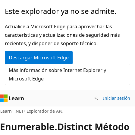
Ir
Ir
Este explorador ya no se admite.
al
a
contenido
la
Actualice a Microsoft Edge para aprovechar las
principal
navegación
características y actualizaciones de seguridad más
en
recientes, y disponer de soporte técnico.
la
Descargar Microsoft Edge
página
Más información sobre Internet Explorer y
Microsoft Edge
Learn
Iniciar sesión
C#
Learn
.NET
Explorador de API
Enumerable.
Distinct Método