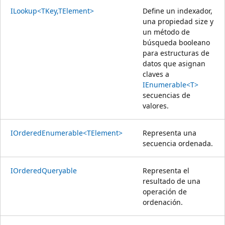
ILookup<TKey,TElement>
Define un indexador,
una propiedad size y
un método de
búsqueda booleano
para estructuras de
datos que asignan
claves a
IEnumerable<T>
secuencias de
valores.
IOrderedEnumerable<TElement>
Representa una
secuencia ordenada.
IOrderedQueryable
Representa el
resultado de una
operación de
ordenación.