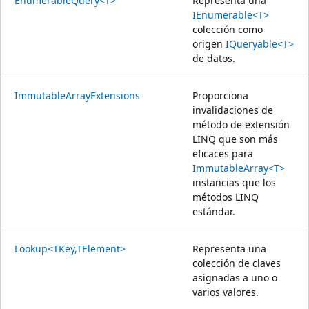
EnumerableQuery<T>
Representa una
IEnumerable<T>
colección como
origen
IQueryable<T>
de datos.
ImmutableArrayExtensions
Proporciona
invalidaciones de
método de extensión
LINQ que son más
eficaces para
ImmutableArray<T>
instancias que los
métodos LINQ
estándar.
Lookup<TKey,TElement>
Representa una
colección de claves
asignadas a uno o
varios valores.