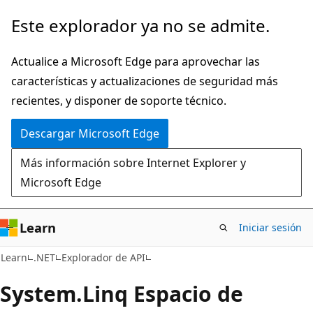
Ir
Ir
Este explorador ya no se admite.
al
a
contenido
la
Actualice a Microsoft Edge para aprovechar las
principal
navegación
características y actualizaciones de seguridad más
en
recientes, y disponer de soporte técnico.
la
Descargar Microsoft Edge
página
Más información sobre Internet Explorer y
Microsoft Edge
Learn
Iniciar sesión
Learn
.NET
Explorador de API
System.
Linq Espacio de