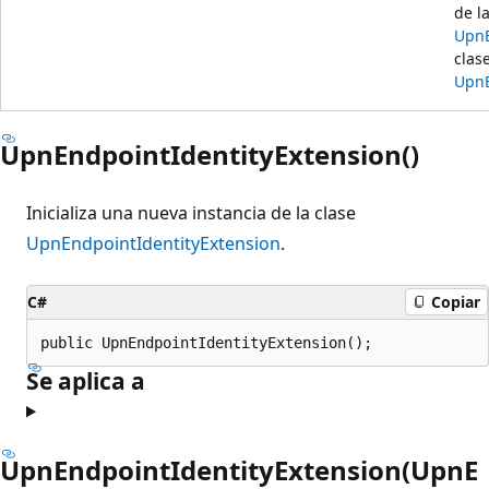
de l
UpnE
clas
UpnE
UpnEndpointIdentityExtension()
Inicializa una nueva instancia de la clase
UpnEndpointIdentityExtension
.
C#
Copiar
public UpnEndpointIdentityExtension();
Se aplica a
UpnEndpointIdentityExtension(UpnE