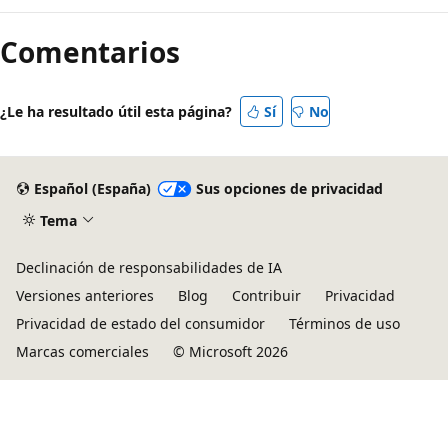
Modo
de
Comentarios
lectura
deshabilitado
¿Le ha resultado útil esta página?
Sí
No
Español (España)
Sus opciones de privacidad
Tema
Declinación de responsabilidades de IA
Versiones anteriores
Blog
Contribuir
Privacidad
Privacidad de estado del consumidor
Términos de uso
Marcas comerciales
© Microsoft 2026