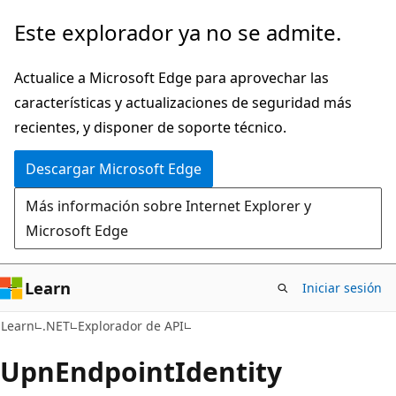
Ir
Ir
Este explorador ya no se admite.
al
a
contenido
la
Actualice a Microsoft Edge para aprovechar las
principal
navegación
características y actualizaciones de seguridad más
en
recientes, y disponer de soporte técnico.
la
Descargar Microsoft Edge
página
Más información sobre Internet Explorer y
Microsoft Edge
Learn
Iniciar sesión
C#
Learn
.NET
Explorador de API
Upn
Endpoint
Identity