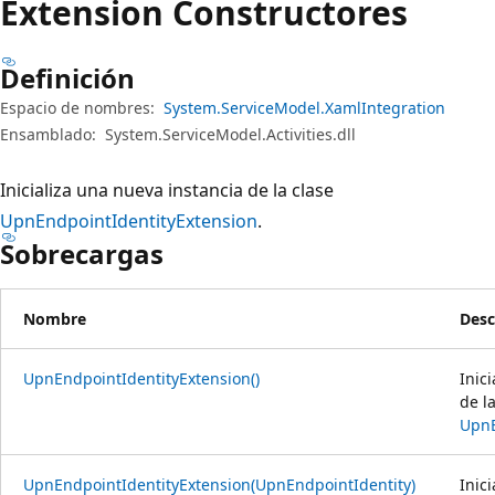
Extension Constructores
Definición
Espacio de nombres:
System.ServiceModel.XamlIntegration
Ensamblado:
System.ServiceModel.Activities.dll
Inicializa una nueva instancia de la clase
UpnEndpointIdentityExtension
.
Sobrecargas
Nombre
Desc
UpnEndpointIdentityExtension()
Inic
de l
UpnE
UpnEndpointIdentityExtension(UpnEndpointIdentity)
Inic