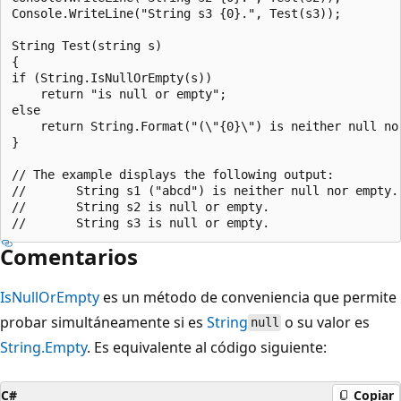
Console.WriteLine("String s3 {0}.", Test(s3));

String Test(string s)

{

if (String.IsNullOrEmpty(s))

    return "is null or empty";

else

    return String.Format("(\"{0}\") is neither null nor
}

// The example displays the following output:

//       String s1 ("abcd") is neither null nor empty.

//       String s2 is null or empty.

Comentarios
IsNullOrEmpty
es un método de conveniencia que permite
probar simultáneamente si es
String
o su valor es
null
String.Empty
. Es equivalente al código siguiente:
C#
Copiar