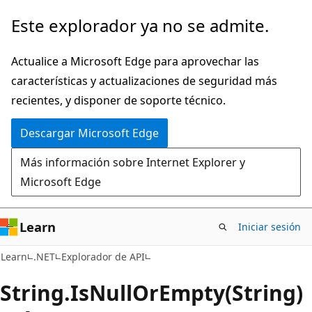
Ir
Ir
Este explorador ya no se admite.
al
a
contenido
la
Actualice a Microsoft Edge para aprovechar las
principal
navegación
características y actualizaciones de seguridad más
en
recientes, y disponer de soporte técnico.
la
Descargar Microsoft Edge
página
Más información sobre Internet Explorer y
Microsoft Edge
Learn
Iniciar sesión
C#
Learn
.NET
Explorador de API
String.
Is
Null
OrEmpty(String)