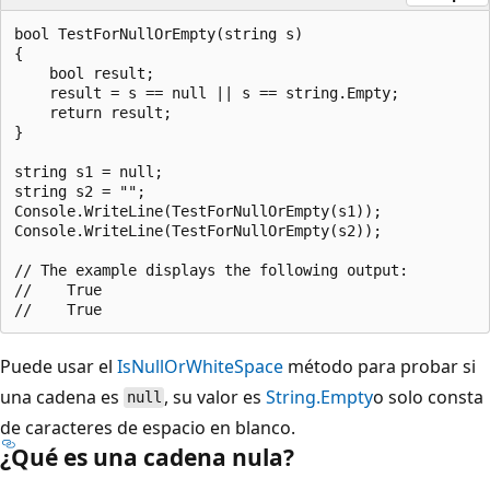
bool TestForNullOrEmpty(string s)

{

    bool result;

    result = s == null || s == string.Empty;

    return result;

}

string s1 = null;

string s2 = "";

Console.WriteLine(TestForNullOrEmpty(s1));

Console.WriteLine(TestForNullOrEmpty(s2));

// The example displays the following output:

//    True

Puede usar el
IsNullOrWhiteSpace
método para probar si
una cadena es
, su valor es
String.Empty
o solo consta
null
de caracteres de espacio en blanco.
¿Qué es una cadena nula?