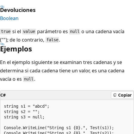
Devoluciones
Boolean
si el
parámetro es
o una cadena vacía
true
value
null
(""); de lo contrario,
.
false
Ejemplos
En el ejemplo siguiente se examinan tres cadenas y se
determina si cada cadena tiene un valor, es una cadena
vacía o es
.
null
C#
Copiar
string s1 = "abcd";

string s2 = "";

string s3 = null;

Console.WriteLine("String s1 {0}.", Test(s1));

Console.WriteLine("String s2 {0}.", Test(s2));
