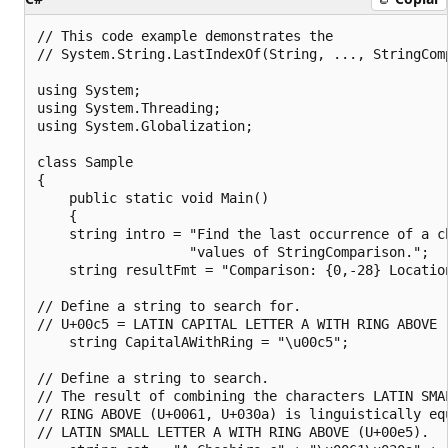
// This code example demonstrates the 

// System.String.LastIndexOf(String, ..., StringComp
using System;

using System.Threading;

using System.Globalization;

class Sample 

{

    public static void Main() 

    {

    string intro = "Find the last occurrence of a ch
                   "values of StringComparison.";

    string resultFmt = "Comparison: {0,-28} Location
// Define a string to search for.

// U+00c5 = LATIN CAPITAL LETTER A WITH RING ABOVE

    string CapitalAWithRing = "\u00c5"; 

// Define a string to search. 

// The result of combining the characters LATIN SMAL
// RING ABOVE (U+0061, U+030a) is linguistically equ
// LATIN SMALL LETTER A WITH RING ABOVE (U+00e5).
