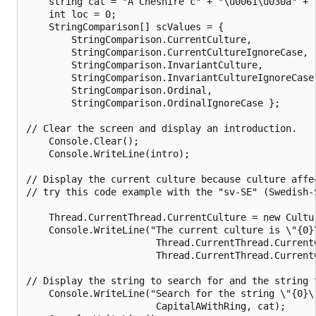
    string cat = "A Cheshire c" + "\u0061\u030a" + "
    int loc = 0;

    StringComparison[] scValues = {

        StringComparison.CurrentCulture,

        StringComparison.CurrentCultureIgnoreCase,

        StringComparison.InvariantCulture,

        StringComparison.InvariantCultureIgnoreCase,
        StringComparison.Ordinal,

        StringComparison.OrdinalIgnoreCase };

// Clear the screen and display an introduction.

    Console.Clear();

    Console.WriteLine(intro);

// Display the current culture because culture affec
// try this code example with the "sv-SE" (Swedish-S
    Thread.CurrentThread.CurrentCulture = new Cultur
    Console.WriteLine("The current culture is \"{0}\
                       Thread.CurrentThread.CurrentC
                       Thread.CurrentThread.CurrentC
// Display the string to search for and the string t
    Console.WriteLine("Search for the string \"{0}\"
                       CapitalAWithRing, cat);
