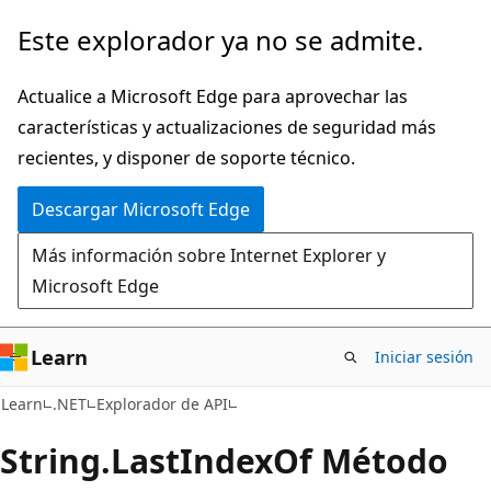
Ir
Ir
Este explorador ya no se admite.
al
a
contenido
la
Actualice a Microsoft Edge para aprovechar las
principal
navegación
características y actualizaciones de seguridad más
en
recientes, y disponer de soporte técnico.
la
Descargar Microsoft Edge
página
Más información sobre Internet Explorer y
Microsoft Edge
Learn
Iniciar sesión
C#
Learn
.NET
Explorador de API
String.
Last
Index
Of Método