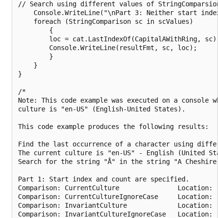
// Search using different values of StringComparsion
    Console.WriteLine("\nPart 3: Neither start index
    foreach (StringComparison sc in scValues)

        {

        loc = cat.LastIndexOf(CapitalAWithRing, sc);
        Console.WriteLine(resultFmt, sc, loc);

        }

    }

}

/*

Note: This code example was executed on a console wh
culture is "en-US" (English-United States).

This code example produces the following results:

Find the last occurrence of a character using diffe
The current culture is "en-US" - English (United Sta
Search for the string "Å" in the string "A Cheshire 
Part 1: Start index and count are specified.

Comparison: CurrentCulture               Location:  
Comparison: CurrentCultureIgnoreCase     Location:  
Comparison: InvariantCulture             Location:  
Comparison: InvariantCultureIgnoreCase   Location:  