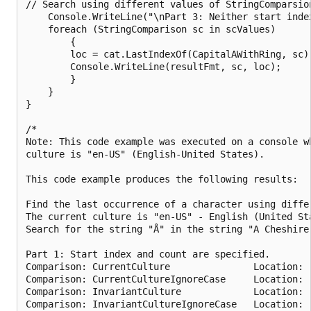
// Search using different values of StringComparsion
    Console.WriteLine("\nPart 3: Neither start index
    foreach (StringComparison sc in scValues)

        {

        loc = cat.LastIndexOf(CapitalAWithRing, sc);
        Console.WriteLine(resultFmt, sc, loc);

        }

    }

}

/*

Note: This code example was executed on a console wh
culture is "en-US" (English-United States).

This code example produces the following results:

Find the last occurrence of a character using diffe
The current culture is "en-US" - English (United Sta
Search for the string "Å" in the string "A Cheshire 
Part 1: Start index and count are specified.

Comparison: CurrentCulture               Location:  
Comparison: CurrentCultureIgnoreCase     Location:  
Comparison: InvariantCulture             Location:  
Comparison: InvariantCultureIgnoreCase   Location:  