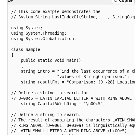
C#
Copiar
// This code example demonstrates the 

// System.String.LastIndexOf(String, ..., StringComp
using System;

using System.Threading;

using System.Globalization;

class Sample 

{

    public static void Main() 

    {

    string intro = "Find the last occurrence of a ch
                   "values of StringComparison.";

    string resultFmt = "Comparison: {0,-28} Location
// Define a string to search for.

// U+00c5 = LATIN CAPITAL LETTER A WITH RING ABOVE

    string CapitalAWithRing = "\u00c5"; 

// Define a string to search. 

// The result of combining the characters LATIN SMAL
// RING ABOVE (U+0061, U+030a) is linguistically equ
// LATIN SMALL LETTER A WITH RING ABOVE (U+00e5).
