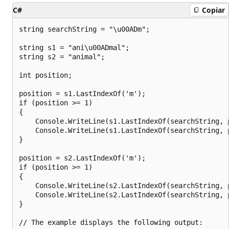
C#
Copiar
string searchString = "\u00ADm";

string s1 = "ani\u00ADmal";

string s2 = "animal";

int position;

position = s1.LastIndexOf('m');

if (position >= 1)

{

    Console.WriteLine(s1.LastIndexOf(searchString, 
    Console.WriteLine(s1.LastIndexOf(searchString, 
}

position = s2.LastIndexOf('m');

if (position >= 1)

{

    Console.WriteLine(s2.LastIndexOf(searchString, 
    Console.WriteLine(s2.LastIndexOf(searchString, 
}

// The example displays the following output:
