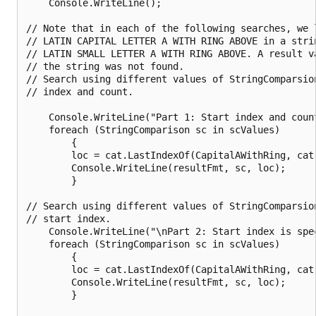
    Console.WriteLine();

// Note that in each of the following searches, we l
// LATIN CAPITAL LETTER A WITH RING ABOVE in a strin
// LATIN SMALL LETTER A WITH RING ABOVE. A result va
// the string was not found.

// Search using different values of StringComparsion
// index and count. 

    Console.WriteLine("Part 1: Start index and count
    foreach (StringComparison sc in scValues)

        {

        loc = cat.LastIndexOf(CapitalAWithRing, cat.
        Console.WriteLine(resultFmt, sc, loc);

        }

// Search using different values of StringComparsion
// start index. 

    Console.WriteLine("\nPart 2: Start index is spec
    foreach (StringComparison sc in scValues)

        {

        loc = cat.LastIndexOf(CapitalAWithRing, cat.
        Console.WriteLine(resultFmt, sc, loc);

        }
