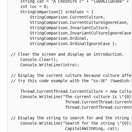
    string cat = "A Cheshire c" + "\u0061\u030a" + "
    int loc = 0;

    StringComparison[] scValues = {

        StringComparison.CurrentCulture,

        StringComparison.CurrentCultureIgnoreCase,

        StringComparison.InvariantCulture,

        StringComparison.InvariantCultureIgnoreCase,
        StringComparison.Ordinal,

        StringComparison.OrdinalIgnoreCase };

// Clear the screen and display an introduction.

    Console.Clear();

    Console.WriteLine(intro);

// Display the current culture because culture affec
// try this code example with the "sv-SE" (Swedish-S
    Thread.CurrentThread.CurrentCulture = new Cultur
    Console.WriteLine("The current culture is \"{0}\
                       Thread.CurrentThread.CurrentC
                       Thread.CurrentThread.CurrentC
// Display the string to search for and the string t
    Console.WriteLine("Search for the string \"{0}\"
                       CapitalAWithRing, cat);
