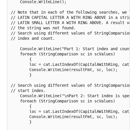
    Console.WriteLine();

// Note that in each of the following searches, we l
// LATIN CAPITAL LETTER A WITH RING ABOVE in a strin
// LATIN SMALL LETTER A WITH RING ABOVE. A result va
// the string was not found.

// Search using different values of StringComparsion
// index and count. 

    Console.WriteLine("Part 1: Start index and count
    foreach (StringComparison sc in scValues)

        {

        loc = cat.LastIndexOf(CapitalAWithRing, cat.
        Console.WriteLine(resultFmt, sc, loc);

        }

// Search using different values of StringComparsion
// start index. 

    Console.WriteLine("\nPart 2: Start index is spec
    foreach (StringComparison sc in scValues)

        {

        loc = cat.LastIndexOf(CapitalAWithRing, cat.
        Console.WriteLine(resultFmt, sc, loc);

        }
