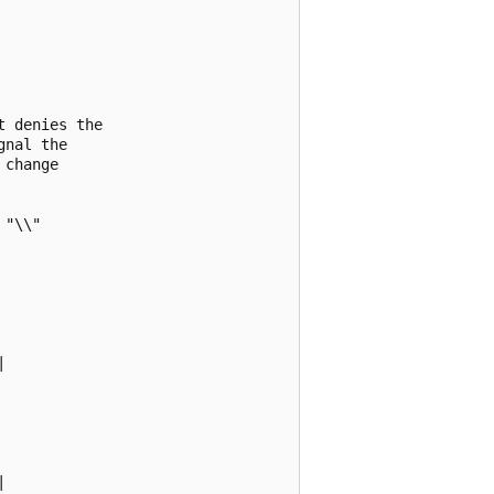
 denies the

nal the 

change

"\\"

 



 
