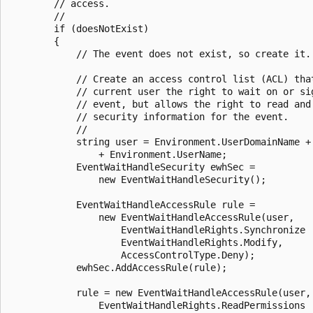
        // access.

        //

        if (doesNotExist)

        {

            // The event does not exist, so create it.

            // Create an access control list (ACL) that
            // current user the right to wait on or sig
            // event, but allows the right to read and 
            // security information for the event.

            //

            string user = Environment.UserDomainName + 
                + Environment.UserName;

            EventWaitHandleSecurity ewhSec = 

                new EventWaitHandleSecurity();

            EventWaitHandleAccessRule rule = 

                new EventWaitHandleAccessRule(user, 

                    EventWaitHandleRights.Synchronize |
                    EventWaitHandleRights.Modify, 

                    AccessControlType.Deny);

            ewhSec.AddAccessRule(rule);

            rule = new EventWaitHandleAccessRule(user, 
                EventWaitHandleRights.ReadPermissions |