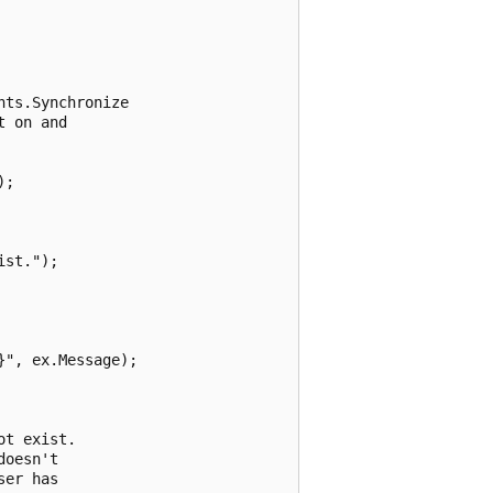
ts.Synchronize

 on and 

;

st.");

", ex.Message);

t exist.

oesn't 

er has
