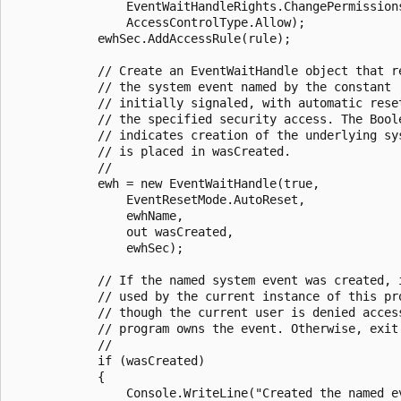
                EventWaitHandleRights.ChangePermissions
                AccessControlType.Allow);

            ewhSec.AddAccessRule(rule);

            // Create an EventWaitHandle object that re
            // the system event named by the constant '
            // initially signaled, with automatic reset
            // the specified security access. The Boole
            // indicates creation of the underlying sys
            // is placed in wasCreated.

            //

            ewh = new EventWaitHandle(true, 

                EventResetMode.AutoReset, 

                ewhName, 

                out wasCreated, 

                ewhSec);

            // If the named system event was created, i
            // used by the current instance of this pro
            // though the current user is denied access
            // program owns the event. Otherwise, exit 
            // 

            if (wasCreated)

            {

                Console.WriteLine("Created the named ev