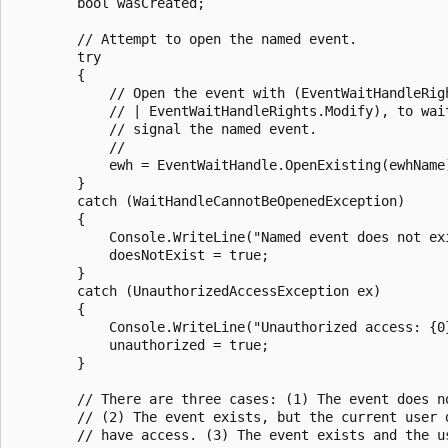
        bool wasCreated;

        // Attempt to open the named event.

        try

        {

            // Open the event with (EventWaitHandleRigh
            // | EventWaitHandleRights.Modify), to wait
            // signal the named event.

            //

            ewh = EventWaitHandle.OpenExisting(ewhName)
        }

        catch (WaitHandleCannotBeOpenedException)

        {

            Console.WriteLine("Named event does not exi
            doesNotExist = true;

        }

        catch (UnauthorizedAccessException ex)

        {

            Console.WriteLine("Unauthorized access: {0}
            unauthorized = true;

        }

        // There are three cases: (1) The event does no
        // (2) The event exists, but the current user d
        // have access. (3) The event exists and the us