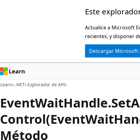
Ir
Ir
Este explorador
al
a
contenido
la
Actualice a Microsoft E
principal
navegación
recientes, y disponer d
en
Descargar Microsoft
la
página
Learn
Learn
.NET
Explorador de API
Event
Wait
Handle.
Set
A
Control(EventWaitHan
Método