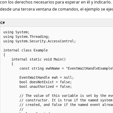
con los derechos necesarios para esperar en él y indicarlo.
desde una tercera ventana de comandos, el ejemplo se eje
C#
using System;

using System.Threading;

using System.Security.AccessControl;

internal class Example

{

    internal static void Main()

    {

        const string ewhName = "EventWaitHandleExample5
        EventWaitHandle ewh = null;

        bool doesNotExist = false;

        bool unauthorized = false;

        // The value of this variable is set by the eve
        // constructor. It is true if the named system 
        // created, and false if the named event alread
        //
