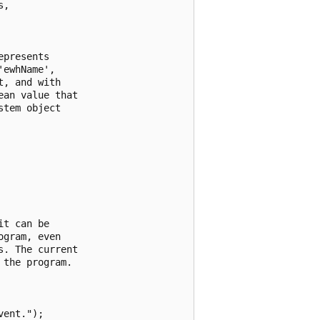
, 

presents

ewhName', 

, and with

an value that 

tem object

t can be

gram, even 

. The current

the program.

ent.");
