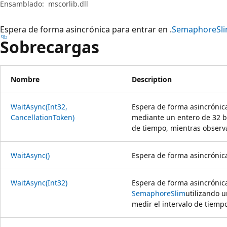
Ensamblado:
mscorlib.dll
Espera de forma asincrónica para entrar en .
SemaphoreSl
Sobrecargas
Nombre
Description
WaitAsync(Int32,
Espera de forma asincrónic
CancellationToken)
mediante un entero de 32 bi
de tiempo, mientras observa
WaitAsync()
Espera de forma asincrónica
WaitAsync(Int32)
Espera de forma asincrónica
SemaphoreSlim
utilizando u
medir el intervalo de tiemp