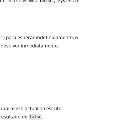
int millisecondsTimeout, System.Threading.CancellationTo
-1) para esperar indefinidamente, o
y devolver inmediatamente.
subproceso actual ha escrito
 resultado de
.
false