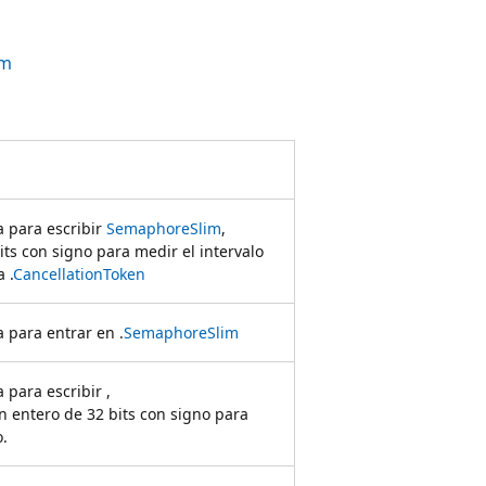
im
a para escribir
SemaphoreSlim
,
ts con signo para medir el intervalo
 .
CancellationToken
 para entrar en .
SemaphoreSlim
 para escribir ,
n entero de 32 bits con signo para
o.