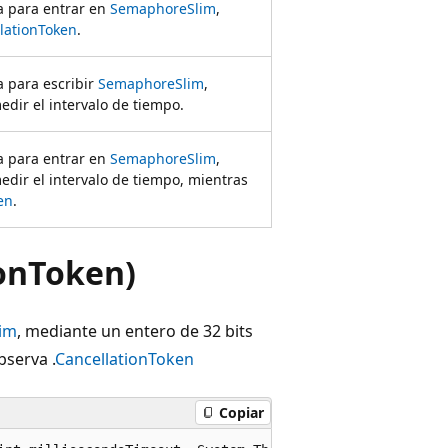
a para entrar en
SemaphoreSlim
,
lationToken
.
a para escribir
SemaphoreSlim
,
dir el intervalo de tiempo.
a para entrar en
SemaphoreSlim
,
dir el intervalo de tiempo, mientras
en
.
ionToken)
im
, mediante un entero de 32 bits
bserva .
CancellationToken
Copiar