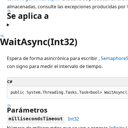
almacenadas, consulte las excepciones producidas por
Se aplica a
WaitAsync(Int32)
Espera de forma asincrónica para escribir ,
SemaphoreS
con signo para medir el intervalo de tiempo.
C#
public System.Threading.Tasks.Task<bool> WaitAsync(
Parámetros
Int32
millisecondsTimeout
Número de milisegundos que se van a esperar,
Infinite
(