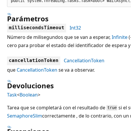
public System.Threading.Tasks.Task<bool> WaitAsync(
Parámetros
Int32
millisecondsTimeout
Número de milisegundos que se van a esperar,
Infinite
(
cero para probar el estado del identificador de espera 
CancellationToken
cancellationToken
que
CancellationToken
se va a observar.
Devoluciones
Task
<
Boolean
>
Tarea que se completará con el resultado de
si el 
true
SemaphoreSlim
correctamente , de lo contrario, con un