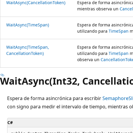
WaitAsync(CancellationToken)
Espera de forma asincrónic
mientras observa un
Cancel
WaitAsync(TimeSpan)
Espera de forma asincrónic
utilizando para
TimeSpan
me
WaitAsync(TimeSpan,
Espera de forma asincrónic
CancellationToken)
utilizando para
TimeSpan
me
observa un
CancellationTok
WaitAsync(Int32, Cancellat
Espera de forma asincrónica para escribir
SemaphoreSl
con signo para medir el intervalo de tiempo, mientras o
C#