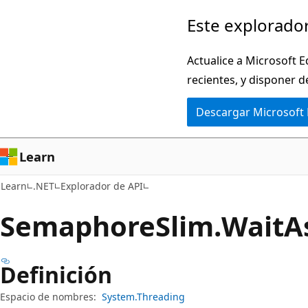
Ir
Ir
Este explorador
al
a
contenido
la
Actualice a Microsoft E
principal
navegación
recientes, y disponer d
en
Descargar Microsoft
la
página
Learn
Learn
.NET
Explorador de API
Semaphore
Slim.
Wait
A
Definición
Espacio de nombres:
System.Threading