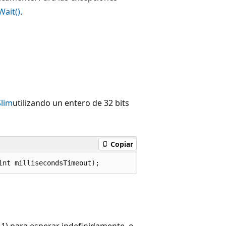
Wait()
.
lim
utilizando un entero de 32 bits
Copiar
int millisecondsTimeout);
-1) para esperar indefinidamente, o