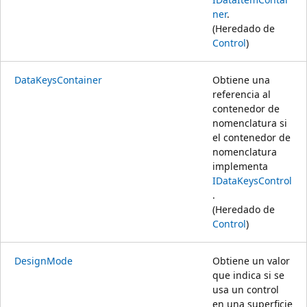
ner
.
(Heredado de
Control
)
DataKeysContainer
Obtiene una
referencia al
contenedor de
nomenclatura si
el contenedor de
nomenclatura
implementa
IDataKeysControl
.
(Heredado de
Control
)
DesignMode
Obtiene un valor
que indica si se
usa un control
en una superficie