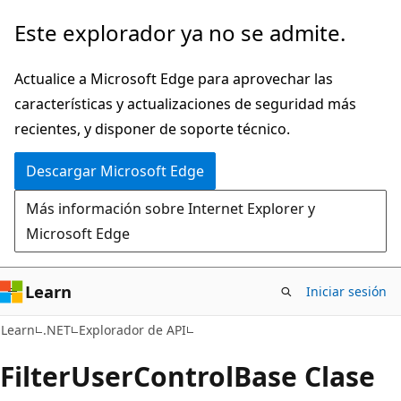
Ir
Ir
Este explorador ya no se admite.
al
a
contenido
la
Actualice a Microsoft Edge para aprovechar las
principal
navegación
características y actualizaciones de seguridad más
en
recientes, y disponer de soporte técnico.
la
Descargar Microsoft Edge
página
Más información sobre Internet Explorer y
Microsoft Edge
Learn
Iniciar sesión
C#
Learn
.NET
Explorador de API
Filter
User
Control
Base Clase