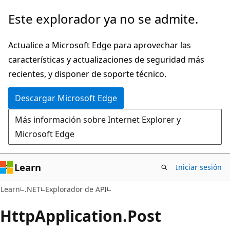
Ir
Ir
Este explorador ya no se admite.
al
a
contenido
la
Actualice a Microsoft Edge para aprovechar las
principal
navegación
características y actualizaciones de seguridad más
en
recientes, y disponer de soporte técnico.
la
Descargar Microsoft Edge
página
Más información sobre Internet Explorer y
Microsoft Edge
Learn
Iniciar sesión
C#
Learn
.NET
Explorador de API
Http
Application.
Post