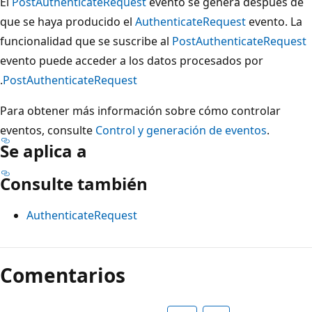
El
PostAuthenticateRequest
evento se genera después de
que se haya producido el
AuthenticateRequest
evento. La
funcionalidad que se suscribe al
PostAuthenticateRequest
evento puede acceder a los datos procesados por
.
PostAuthenticateRequest
Para obtener más información sobre cómo controlar
eventos, consulte
Control y generación de eventos
.
Se aplica a
Consulte también
AuthenticateRequest
Modo
de
Comentarios
lectura
deshabilitado