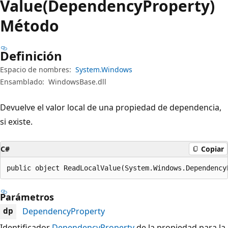
Value(DependencyProperty)
Método
Definición
Espacio de nombres:
System.Windows
Ensamblado:
WindowsBase.dll
Devuelve el valor local de una propiedad de dependencia,
si existe.
C#
Copiar
public object ReadLocalValue(System.Windows.Dependency
Parámetros
DependencyProperty
dp
Identificador
DependencyProperty
de la propiedad para la