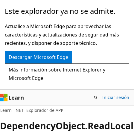
Ir
Ir
Este explorador ya no se admite.
al
a
contenido
la
Actualice a Microsoft Edge para aprovechar las
principal
navegación
características y actualizaciones de seguridad más
en
recientes, y disponer de soporte técnico.
la
Descargar Microsoft Edge
página
Más información sobre Internet Explorer y
Microsoft Edge
Learn
Iniciar sesión
C#
Learn
.NET
Explorador de API
Dependency
Object.
Read
Local