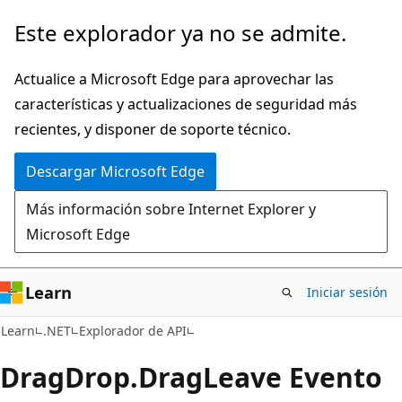
Ir
Ir
Este explorador ya no se admite.
al
a
contenido
la
Actualice a Microsoft Edge para aprovechar las
principal
navegación
características y actualizaciones de seguridad más
en
recientes, y disponer de soporte técnico.
la
Descargar Microsoft Edge
página
Más información sobre Internet Explorer y
Microsoft Edge
Learn
Iniciar sesión
C#
Learn
.NET
Explorador de API
Drag
Drop.
Drag
Leave Evento