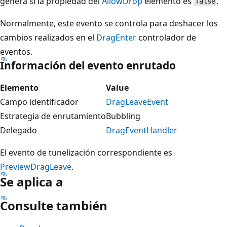
genera si la propiedad del
AllowDrop
elemento es
.
false
Normalmente, este evento se controla para deshacer los
cambios realizados en el
DragEnter
controlador de
eventos.
Información del evento enrutado
Elemento
Value
Campo identificador
DragLeaveEvent
Estrategia de enrutamiento
Bubbling
Delegado
DragEventHandler
El evento de tunelización correspondiente es
PreviewDragLeave
.
Se aplica a
Consulte también