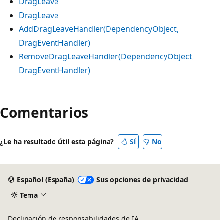
DragLeave
DragLeave
AddDragLeaveHandler(DependencyObject,
DragEventHandler)
RemoveDragLeaveHandler(DependencyObject,
DragEventHandler)
Modo
de
Comentarios
lectura
deshabilitado
¿Le ha resultado útil esta página?
Sí
No
Español (España)
Sus opciones de privacidad
Tema
Declinación de responsabilidades de IA