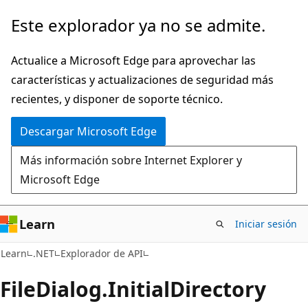
Ir
Ir
Este explorador ya no se admite.
al
a
contenido
la
Actualice a Microsoft Edge para aprovechar las
principal
navegación
características y actualizaciones de seguridad más
en
recientes, y disponer de soporte técnico.
la
Descargar Microsoft Edge
página
Más información sobre Internet Explorer y
Microsoft Edge
Learn
Iniciar sesión
C#
Learn
.NET
Explorador de API
File
Dialog.
Initial
Directory