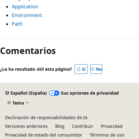
Application
Environment
Path
Modo
de
Comentarios
lectura
deshabilitado
¿Le ha resultado útil esta página?
Sí
No
Español (España)
Sus opciones de privacidad
Tema
Declinación de responsabilidades de IA
Versiones anteriores
Blog
Contribuir
Privacidad
Privacidad de estado del consumidor
Términos de uso