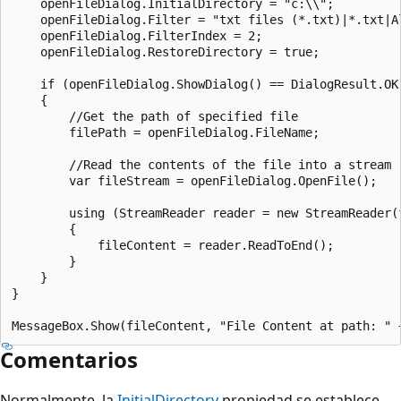
    openFileDialog.InitialDirectory = "c:\\";

    openFileDialog.Filter = "txt files (*.txt)|*.txt|Al
    openFileDialog.FilterIndex = 2;

    openFileDialog.RestoreDirectory = true;

    if (openFileDialog.ShowDialog() == DialogResult.OK)
    {

        //Get the path of specified file

        filePath = openFileDialog.FileName;

        //Read the contents of the file into a stream

        var fileStream = openFileDialog.OpenFile();

        using (StreamReader reader = new StreamReader(f
        {

            fileContent = reader.ReadToEnd();

        }

    }

}

Comentarios
Normalmente, la
InitialDirectory
propiedad se establece