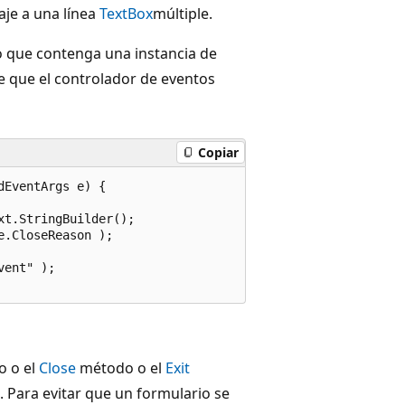
je a una línea
TextBox
múltiple.
o que contenga una instancia de
e que el controlador de eventos
Copiar
EventArgs e) {

t.StringBuilder();

.CloseReason );

ent" );

o o el
Close
método o el
Exit
. Para evitar que un formulario se