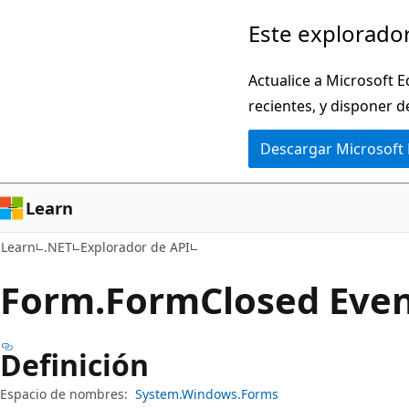
Ir
Ir
Este explorador
al
a
contenido
la
Actualice a Microsoft E
principal
navegación
recientes, y disponer d
en
Descargar Microsoft
la
página
Learn
Learn
.NET
Explorador de API
Form.
Form
Closed Eve
Definición
Espacio de nombres:
System.Windows.Forms