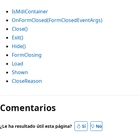
IsMdiContainer
OnFormClosed(FormClosedEventArgs)
Close()
Exit()
Hide()
FormClosing
Load
Shown
CloseReason
Modo
de
Comentarios
lectura
deshabilitado
¿Le ha resultado útil esta página?
Sí
No