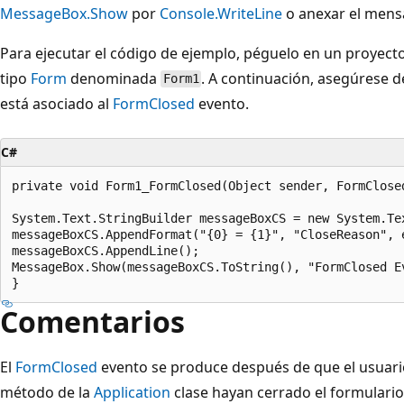
MessageBox.Show
por
Console.WriteLine
o anexar el mensa
Para ejecutar el código de ejemplo, péguelo en un proyect
tipo
Form
denominada
. A continuación, asegúrese d
Form1
está asociado al
FormClosed
evento.
C#
private void Form1_FormClosed(Object sender, FormClosed
System.Text.StringBuilder messageBoxCS = new System.Tex
messageBoxCS.AppendFormat("{0} = {1}", "CloseReason", e
messageBoxCS.AppendLine();

MessageBox.Show(messageBoxCS.ToString(), "FormClosed Ev
Comentarios
El
FormClosed
evento se produce después de que el usuari
método de la
Application
clase hayan cerrado el formulario