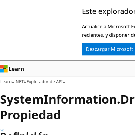
Ir
Ir
Este explorador
al
a
contenido
la
Actualice a Microsoft E
principal
navegación
recientes, y disponer d
en
Descargar Microsoft
la
página
Learn
Learn
.NET
Explorador de API
System
Information.
Dr
Propiedad