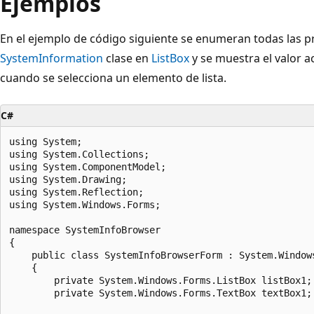
Ejemplos
En el ejemplo de código siguiente se enumeran todas las p
SystemInformation
clase en
ListBox
y se muestra el valor a
cuando se selecciona un elemento de lista.
C#
using System;

using System.Collections;

using System.ComponentModel;

using System.Drawing;

using System.Reflection;

using System.Windows.Forms;

namespace SystemInfoBrowser

{

    public class SystemInfoBrowserForm : System.Windows
    {

        private System.Windows.Forms.ListBox listBox1;

        private System.Windows.Forms.TextBox textBox1; 