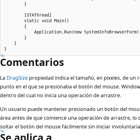
        }

        [STAThread]

        static void Main() 

        {

            Application.Run(new SystemInfoBrowserForm()
        }

    }

Comentarios
La
DragSize
propiedad indica el tamaño, en píxeles, de un 
punto en el que se presionaba el botón del mouse. Window
dentro del cual no inicia una operación de arrastre.
Un usuario puede mantener presionado un botón del mous
área antes de que comience una operación de arrastre, lo q
soltar el botón del mouse fácilmente sin iniciar involuntar
Se aplica a