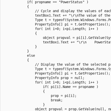
            if( propname == "PowerStatus" )

            {

                // Cycle and display the values of eac
                textBox1.Text += "\r\nThe value of the
                Type t = typeof(System.Windows.Forms.Po
                PropertyInfo[] pi = t.GetProperties(); 
                for( int i=0; i<pi.Length; i++ )

                {

                    object propval = pi[i].GetValue(Sy
                    textBox1.Text += "\r\n    PowerSta
                }

            }

            else

            {

                // Display the value of the selected p
                Type t = typeof(System.Windows.Forms.Sy
                PropertyInfo[] pi = t.GetProperties(); 
                PropertyInfo prop = null;

                for( int i=0; i<pi.Length; i++ )

                    if( pi[i].Name == propname )

                    {

                        prop = pi[i];

                        break;           

                    }

                object propval = prop.GetValue(null, nu