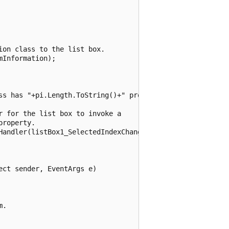
on class to the list box.

Information);            

       

      

ss has "+pi.Length.ToString()+" properties.\r\n";

 for the list box to invoke a 

roperty.

Handler(listBox1_SelectedIndexChanged);

ct sender, EventArgs e)

.
