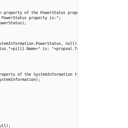
h property of the PowerStatus property.

 PowerStatus property is:";                              
werStatus);

           

stemInformation.PowerStatus, null);            

tus."+pi[i].Name+" is: "+propval.ToString();

roperty of the SystemInformation type.

stemInformation);

           

ll);            
