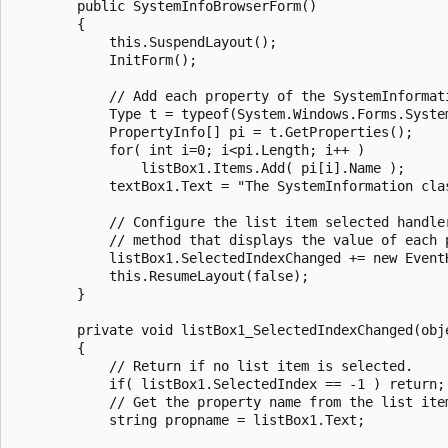
        public SystemInfoBrowserForm()

        {

            this.SuspendLayout();

            InitForm();

            // Add each property of the SystemInformati
            Type t = typeof(System.Windows.Forms.System
            PropertyInfo[] pi = t.GetProperties();     
            for( int i=0; i<pi.Length; i++ )

                listBox1.Items.Add( pi[i].Name );      
            textBox1.Text = "The SystemInformation cla
            // Configure the list item selected handler
            // method that displays the value of each p
            listBox1.SelectedIndexChanged += new Event
            this.ResumeLayout(false);

        }

        private void listBox1_SelectedIndexChanged(obje
        {

            // Return if no list item is selected.

            if( listBox1.SelectedIndex == -1 ) return;

            // Get the property name from the list item
            string propname = listBox1.Text;
