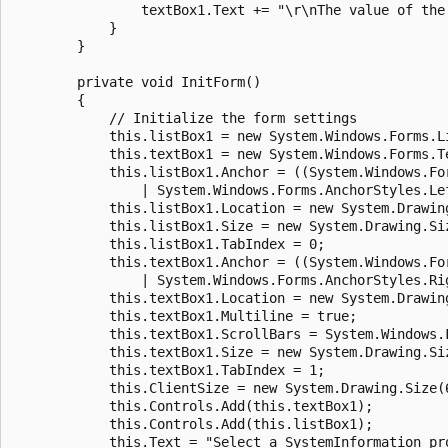
                textBox1.Text += "\r\nThe value of the
            }

        }

        private void InitForm()

        {

            // Initialize the form settings

            this.listBox1 = new System.Windows.Forms.Li
            this.textBox1 = new System.Windows.Forms.Te
            this.listBox1.Anchor = ((System.Windows.Fo
                | System.Windows.Forms.AnchorStyles.Le
            this.listBox1.Location = new System.Drawing
            this.listBox1.Size = new System.Drawing.Siz
            this.listBox1.TabIndex = 0;            

            this.textBox1.Anchor = ((System.Windows.Fo
                | System.Windows.Forms.AnchorStyles.Rig
            this.textBox1.Location = new System.Drawing
            this.textBox1.Multiline = true;

            this.textBox1.ScrollBars = System.Windows.
            this.textBox1.Size = new System.Drawing.Siz
            this.textBox1.TabIndex = 1;            

            this.ClientSize = new System.Drawing.Size(6
            this.Controls.Add(this.textBox1);

            this.Controls.Add(this.listBox1);          
            this.Text = "Select a SystemInformation pr