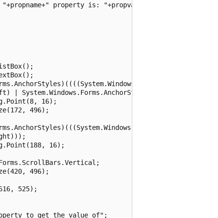
 "+propname+" property is: "+propval.ToString();

stBox();

xtBox();            

rms.AnchorStyles)((((System.Windows.Forms.AnchorStyles.To
ft) | System.Windows.Forms.AnchorStyles.Right)));

.Point(8, 16);

e(172, 496);

rms.AnchorStyles)(((System.Windows.Forms.AnchorStyles.Top
ht)));

.Point(188, 16);

Forms.ScrollBars.Vertical;           

e(420, 496);

16, 525);            

  

operty to get the value of";                   
