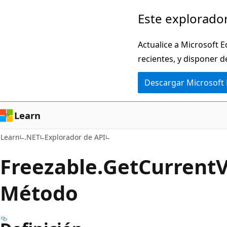
Ir
Ir
Este explorador
al
a
contenido
la
Actualice a Microsoft E
principal
navegación
recientes, y disponer d
en
Descargar Microsoft
la
página
Learn
Learn
.NET
Explorador de API
Freezable.
Get
Current
Método