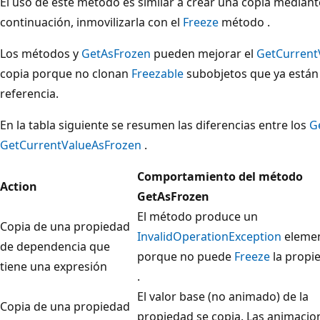
El uso de este método es similar a crear una copia median
continuación, inmovilizarla con el
Freeze
método .
Los métodos y
GetAsFrozen
pueden mejorar el
GetCurrent
copia porque no clonan
Freezable
subobjetos que ya están 
referencia.
En la tabla siguiente se resumen las diferencias entre los
G
GetCurrentValueAsFrozen
.
Comportamiento del método
Action
GetAsFrozen
El método produce un
Copia de una propiedad
InvalidOperationException
eleme
de dependencia que
porque no puede
Freeze
la propi
tiene una expresión
.
El valor base (no animado) de la
Copia de una propiedad
propiedad se copia. Las animacio