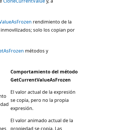
te
CloneCurrentValue
y, a
ValueAsFrozen
rendimiento de la
inmovilizados; solo los copian por
etAsFrozen
métodos y
Comportamiento del método
GetCurrentValueAsFrozen
El valor actual de la expresión
nto
se copia, pero no la propia
edad
expresión.
El valor animado actual de la
nes
propiedad se copia. Las