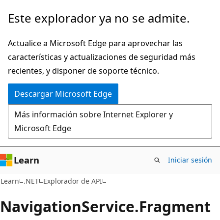
Ir
Ir
Este explorador ya no se admite.
al
a
contenido
la
Actualice a Microsoft Edge para aprovechar las
principal
navegación
características y actualizaciones de seguridad más
en
recientes, y disponer de soporte técnico.
la
Descargar Microsoft Edge
página
Más información sobre Internet Explorer y
Microsoft Edge
Learn
Iniciar sesión
C#
Learn
.NET
Explorador de API
Navigation
Service.
Fragment