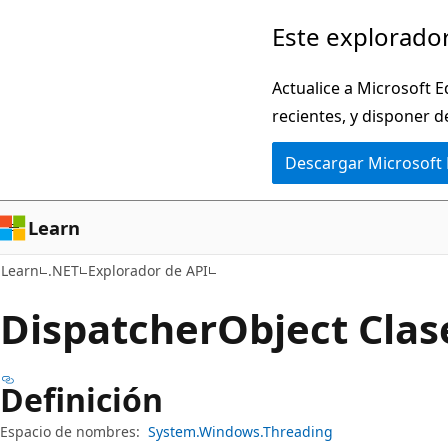
Ir
Ir
Este explorador
al
a
contenido
la
Actualice a Microsoft E
principal
navegación
recientes, y disponer d
en
Descargar Microsoft
la
página
Learn
Learn
.NET
Explorador de API
Dispatcher
Object Clas
Definición
Espacio de nombres:
System.Windows.Threading