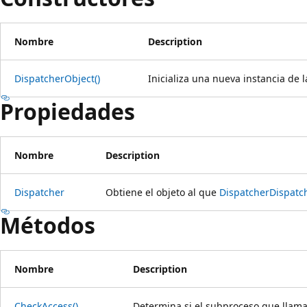
Nombre
Description
DispatcherObject()
Inicializa una nueva instancia de 
Propiedades
Nombre
Description
Dispatcher
Obtiene el objeto al que
Dispatcher
Dispatc
Métodos
Nombre
Description
CheckAccess()
Determina si el subproceso que llama