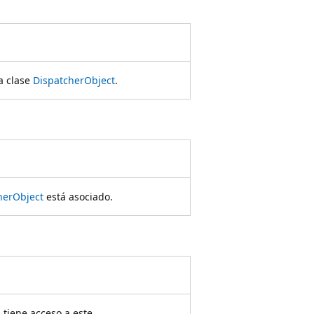
la clase
DispatcherObject
.
herObject
está asociado.
 tiene acceso a este