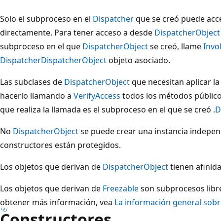
Solo el subproceso en el
Dispatcher
que se creó puede ac
directamente. Para tener acceso a desde
DispatcherObject
subproceso en el que
DispatcherObject
se creó, llame
Invo
Dispatcher
DispatcherObject
objeto asociado.
Las subclases de
DispatcherObject
que necesitan aplicar l
hacerlo llamando a
VerifyAccess
todos los métodos público
que realiza la llamada es el subproceso en el que se creó .
D
No
DispatcherObject
se puede crear una instancia independi
constructores están protegidos.
Los objetos que derivan de
DispatcherObject
tienen afinid
Los objetos que derivan de
Freezable
son subprocesos libre
obtener más información, vea
La información general sobr
Constructores