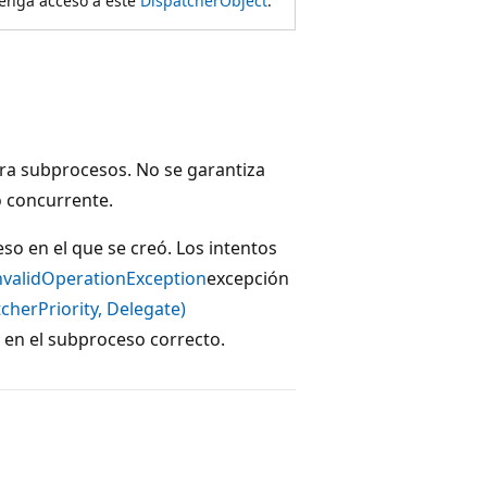
tenga acceso a este
DispatcherObject
.
ra subprocesos. No se garantiza
o concurrente.
so en el que se creó. Los intentos
nvalidOperationException
excepción
cherPriority, Delegate)
n en el subproceso correcto.