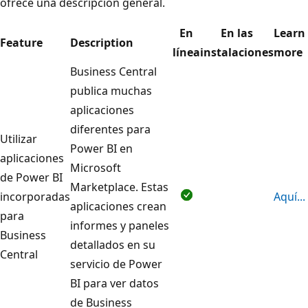
ofrece una descripción general.
En
En las
Learn
Feature
Description
línea
instalaciones
more
Business Central
publica muchas
aplicaciones
diferentes para
Utilizar
Power BI en
aplicaciones
Microsoft
de Power BI
Marketplace. Estas
incorporadas
Aquí...
aplicaciones crean
para
informes y paneles
Business
detallados en su
Central
servicio de Power
BI para ver datos
de Business