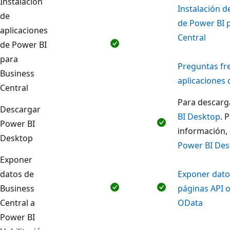
Instalación
Instalación d
de
de Power BI 
aplicaciones
Central
de Power BI
para
Preguntas fr
Business
aplicaciones 
Central
Para descarga
Descargar
BI Desktop
. 
Power BI
información,
Desktop
Power BI Des
Exponer
datos de
Exponer dato
Business
páginas API o
Central a
OData
Power BI