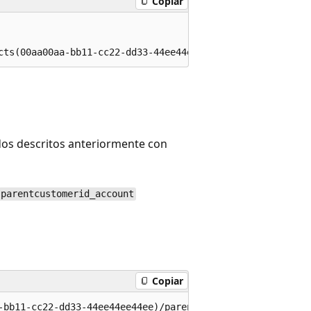
Copiar
dos descritos anteriormente con
parentcustomerid_account
Copiar
-bb11-cc22-dd33-44ee44ee44ee)/parentcustomerid_account/$r