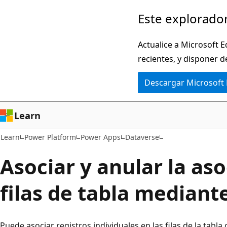
Ir
Este explorador
al
contenido
Actualice a Microsoft E
principal
recientes, y disponer d
Descargar Microsoft
Learn
Learn
Power Platform
Power Apps
Dataverse
Asociar y anular la as
filas de tabla mediant
Puede asociar registros individuales en las filas de la tabla