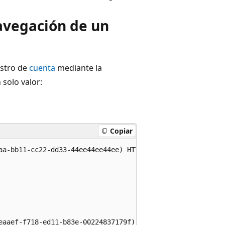
avegación de un
istro de
cuenta
mediante la
solo valor:
Copiar
aa-bb11-cc22-dd33-44ee44ee44ee) HTTP/1.1

eaaef-f718-ed11-b83e-00224837179f)"
