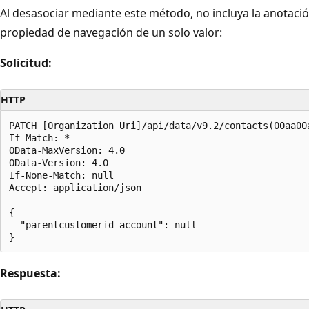
Al desasociar mediante este método, no incluya la anotaci
propiedad de navegación de un solo valor:
Solicitud:
HTTP
PATCH [Organization Uri]/api/data/v9.2/contacts(00aa00
If-Match: *

OData-MaxVersion: 4.0

OData-Version: 4.0

If-None-Match: null

Accept: application/json

{

  "parentcustomerid_account": null

Respuesta: