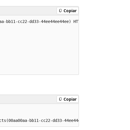
Copiar
aa-bb11-cc22-dd33-44ee44ee44ee) HTTP/1.1

Copiar