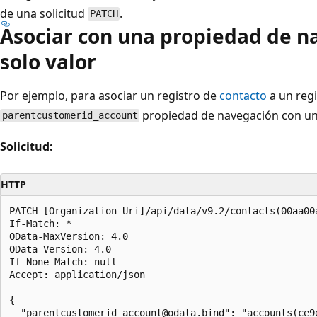
de una solicitud
.
PATCH
Asociar con una propiedad de n
solo valor
Por ejemplo, para asociar un registro de
contacto
a un reg
propiedad de navegación con un 
parentcustomerid_account
Solicitud:
HTTP
PATCH [Organization Uri]/api/data/v9.2/contacts(00aa00
If-Match: *

OData-MaxVersion: 4.0

OData-Version: 4.0

If-None-Match: null

Accept: application/json

{

  "parentcustomerid_account@odata.bind": "accounts(ce9