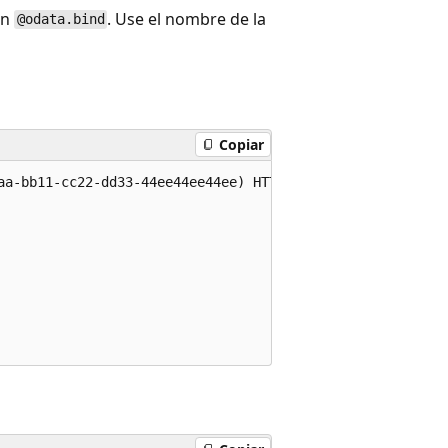
ón
. Use el nombre de la
@odata.bind
Copiar
aa-bb11-cc22-dd33-44ee44ee44ee) HTTP/1.1
