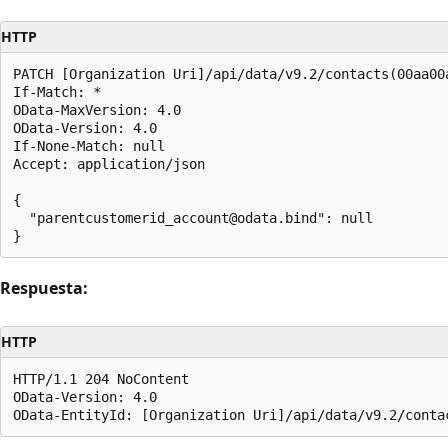
HTTP
PATCH [Organization Uri]/api/data/v9.2/contacts(00aa00
If-Match: *

OData-MaxVersion: 4.0

OData-Version: 4.0

If-None-Match: null

Accept: application/json

{

  "parentcustomerid_account@odata.bind": null

Respuesta:
HTTP
HTTP/1.1 204 NoContent

OData-Version: 4.0
