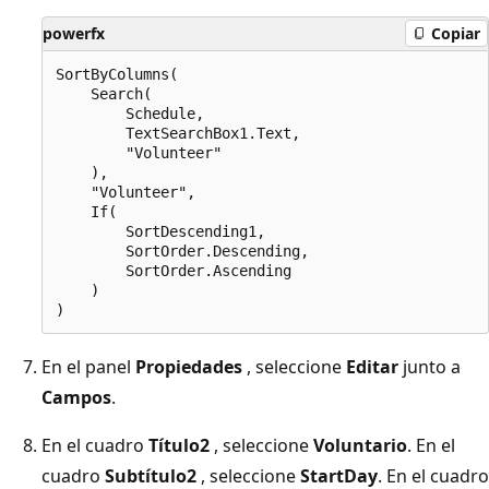
powerfx
Copiar
SortByColumns(

    Search(

        Schedule,

        TextSearchBox1.Text,

        "Volunteer"

    ),

    "Volunteer",

    If(

        SortDescending1,

        SortOrder.Descending,

        SortOrder.Ascending

    )

En el panel
Propiedades
, seleccione
Editar
junto a
Campos
.
En el cuadro
Título2
, seleccione
Voluntario
. En el
cuadro
Subtítulo2
, seleccione
StartDay
. En el cuadro