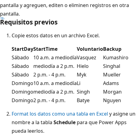
pantalla y agreguen, editen o eliminen registros en otra
pantalla.
Requisitos previos
Copie estos datos en un archivo Excel.
StartDay
StartTime
Voluntario
Backup
Sábado
10 a.m. a mediodía
Vasquez
Kumashiro
Sábado
mediodía a 2 p.m.
Hielo
Singhal
Sábado
2 p.m. - 4 p.m.
Myk
Mueller
Domingo
10 a.m. a mediodía
Li
Adams
Domingo
mediodía a 2 p.m.
Singh
Morgan
Domingo
2 p.m. - 4 p.m.
Batye
Nguyen
Format los datos como una tabla en Excel
y asigne un
nombre a la tabla
Schedule
para que Power Apps
pueda leerlos.