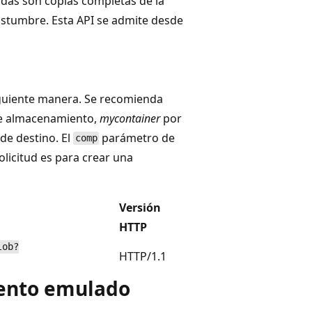
adas son copias completas de la
costumbre. Esta API se admite desde
iguiente manera. Se recomienda
de almacenamiento,
mycontainer
por
de destino. El
parámetro de
comp
solicitud es para crear una
Versión
HTTP
lob?
HTTP/1.1
iento emulado