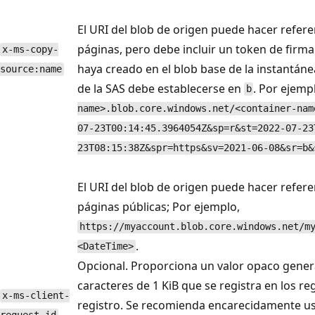
El URI del blob de origen puede hacer refere
páginas, pero debe incluir un token de firm
x-ms-copy-
haya creado en el blob base de la instantáne
source:name
de la SAS debe establecerse en
. Por ejemp
b
name>.blob.core.windows.net/<container-nam
07-23T00:14:45.3964054Z&sp=r&st=2022-07-23
23T08:15:38Z&spr=https&sv=2021-06-08&sr=b&
El URI del blob de origen puede hacer refere
páginas públicas; Por ejemplo,
https://myaccount.blob.core.windows.net/m
.
<DateTime>
Opcional. Proporciona un valor opaco genera
caracteres de 1 KiB que se registra en los re
x-ms-client-
registro. Se recomienda encarecidamente u