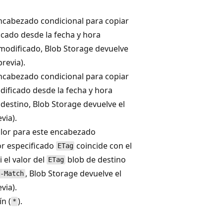
encabezado condicional para copiar
ficado desde la fecha y hora
a modificado, Blob Storage devuelve
revia).
encabezado condicional para copiar
odificado desde la fecha y hora
 destino, Blob Storage devuelve el
via).
lor para este encabezado
lor especificado
coincide con el
ETag
 el valor del
blob de destino
ETag
, Blob Storage devuelve el
f-Match
via).
ín (
).
*