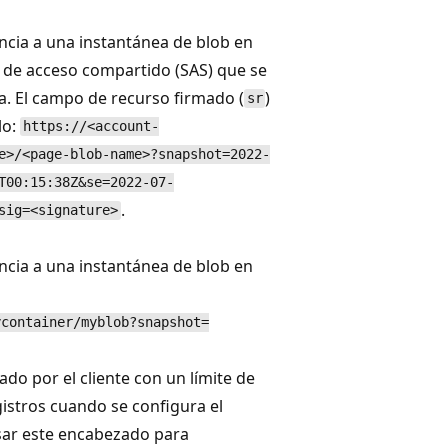
ncia a una instantánea de blob en
a de acceso compartido (SAS) que se
a. El campo de recurso firmado (
)
sr
lo:
https://<account-
e>/<page-blob-name>?snapshot=2022-
T00:15:38Z&se=2022-07-
.
sig=<signature>
ncia a una instantánea de blob en
ycontainer/myblob?snapshot=
do por el cliente con un límite de
gistros cuando se configura el
sar este encabezado para