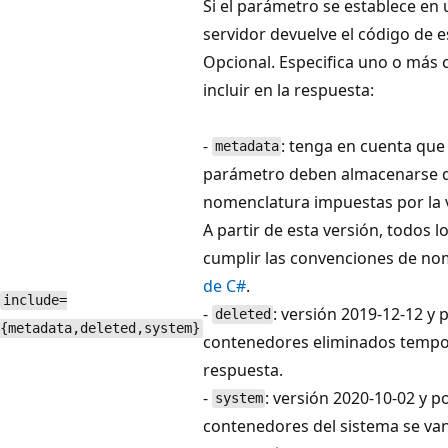
Si el parámetro se establece en 
servidor devuelve el código de es
Opcional. Especifica uno o más
incluir en la respuesta:
-
: tenga en cuenta que
metadata
parámetro deben almacenarse de
nomenclatura impuestas por la v
A partir de esta versión, todos
cumplir las convenciones de n
de C#
.
include=
-
: versión 2019-12-12 y 
deleted
{metadata,deleted,system}
contenedores eliminados tempor
respuesta.
-
: versión 2020-10-02 y po
system
contenedores del sistema se van a