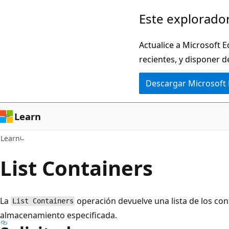
Ir
Este explorador
al
contenido
Actualice a Microsoft E
principal
recientes, y disponer d
Descargar Microsoft
Learn
Learn
List Containers
La
operación devuelve una lista de los co
List Containers
almacenamiento especificada.