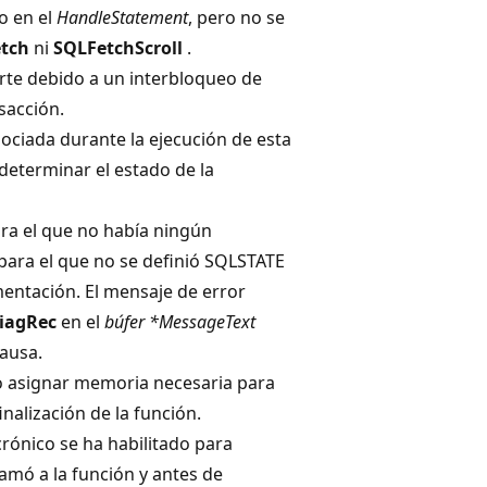
o en el
HandleStatement
, pero no se
etch
ni
SQLFetchScroll
.
erte debido a un interbloqueo de
sacción.
sociada durante la ejecución de esta
determinar el estado de la
ra el que no había ningún
para el que no se definió SQLSTATE
mentación. El mensaje de error
iagRec
en el
búfer *MessageText
causa.
o asignar memoria necesaria para
inalización de la función.
rónico se ha habilitado para
llamó a la función y antes de