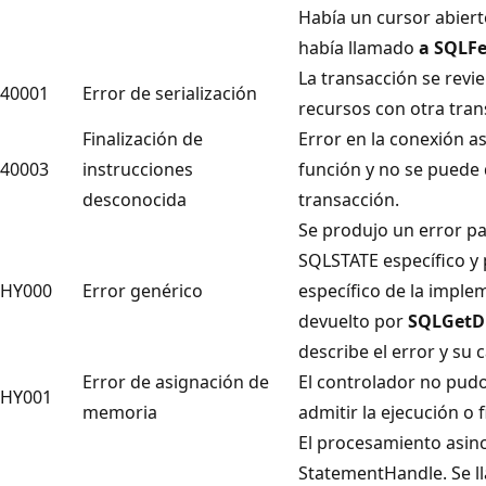
Había un cursor abiert
había llamado
a SQLF
La transacción se revi
40001
Error de serialización
recursos con otra tran
Finalización de
Error en la conexión a
40003
instrucciones
función y no se puede 
desconocida
transacción.
Se produjo un error pa
SQLSTATE específico y 
HY000
Error genérico
específico de la imple
devuelto por
SQLGetD
describe el error y su 
Error de asignación de
El controlador no pud
HY001
memoria
admitir la ejecución o f
El procesamiento asinc
StatementHandle
. Se 