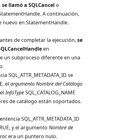
,
se llamó a SQLCancel
o
StatementHandle
. A continuación,
 de nuevo en StatementHandle
.
 antes de completar la ejecución,
se
SQLCancelHandle
en
e un subproceso diferente en una
o.
tencia SQL_ATTR_METADATA_ID se
E, el
argumento Nombre del Catálogo
 el
InfoType
SQL_CATALOG_NAME
res de catálogo están soportados.
a sentencia SQL_ATTR_METADATA_ID
TRUE, y el argumento
Nombre de
roc
era un puntero nulo.