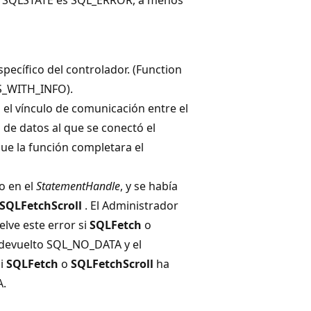
pecífico del controlador. (Function
S_WITH_INFO).
 el vínculo de comunicación entre el
 de datos al que se conectó el
ue la función completara el
o en el
StatementHandle
, y se había
SQLFetchScroll
. El Administrador
lve este error si
SQLFetch
o
devuelto SQL_NO_DATA y el
si
SQLFetch
o
SQLFetchScroll
ha
A.