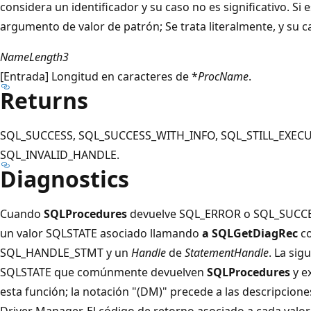
considera un identificador y su caso no es significativo. Si
argumento de valor de patrón; Se trata literalmente, y su ca
NameLength3
[Entrada] Longitud en caracteres de *
ProcName
.
Returns
SQL_SUCCESS, SQL_SUCCESS_WITH_INFO, SQL_STILL_EXEC
SQL_INVALID_HANDLE.
Diagnostics
Cuando
SQLProcedures
devuelve SQL_ERROR o SQL_SUCCE
un valor SQLSTATE asociado llamando
a SQLGetDiagRec
c
SQL_HANDLE_STMT y un
Handle
de
StatementHandle
. La sig
SQLSTATE que comúnmente devuelven
SQLProcedures
y e
esta función; la notación "(DM)" precede a las descripcione
Driver Manager. El código de retorno asociado a cada val