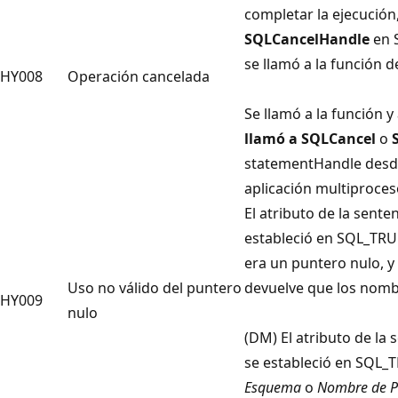
completar la ejecución
SQLCancelHandle
en 
se llamó a la función
HY008
Operación cancelada
Se llamó a la función y
llamó a SQLCancel
o
statementHandle
desd
aplicación multiproces
El atributo de la sen
estableció en SQL_TRU
era un puntero nulo, y
Uso no válido del puntero
devuelve que los nomb
HY009
nulo
(DM) El atributo de l
se estableció en SQL_
Esquema
o
Nombre de P