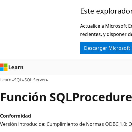
Ir
Este explorador
al
contenido
Actualice a Microsoft E
principal
recientes, y disponer d
Descargar Microsoft
Learn
Learn
SQL
SQL Server
Función SQLProcedure
Conformidad
Versión introducida: Cumplimiento de Normas ODBC 1.0: 