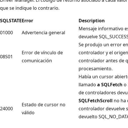
que se indique lo contrario.
SQLSTATE
Error
Description
Mensaje informativo es
01000
Advertencia general
devuelve SQL_SUCCES
Se produjo un error en
Error de vínculo de
controlador y el origen
08S01
comunicación
controlador antes de q
procesamiento.
Había un cursor abiert
llamado
a SQLFetch
o
de controladores devue
SQLFetchScroll
no ha 
Estado de cursor no
24000
controlador devuelve 
válido
devuelto SQL_NO_DAT