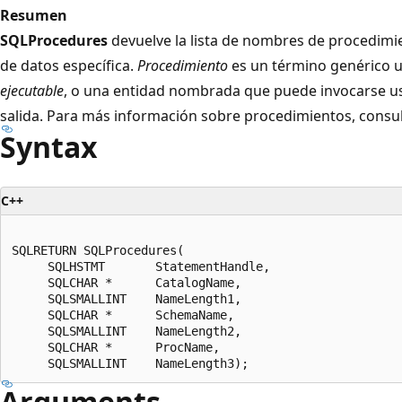
Resumen
SQLProcedures
devuelve la lista de nombres de procedim
de datos específica.
Procedimiento
es un término genérico ut
ejecutable
, o una entidad nombrada que puede invocarse u
salida. Para más información sobre procedimientos, consul
Syntax
C++
SQLRETURN SQLProcedures(  

     SQLHSTMT       StatementHandle,  

     SQLCHAR *      CatalogName,  

     SQLSMALLINT    NameLength1,  

     SQLCHAR *      SchemaName,  

     SQLSMALLINT    NameLength2,  

     SQLCHAR *      ProcName,  

Arguments