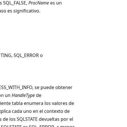
 es SQL_FALSE,
ProcName
es un
so es significativo.
UTING, SQL_ERROR o
SS_WITH_INFO, se puede obtener
on un
HandleType
de
uiente tabla enumera los valores de
xplica cada uno en el contexto de
s de los SQLSTATE devueltas por el
or SQLSTATE es SQL_ERROR, a menos