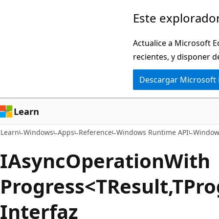
Ir
Ir
Este explorador
al
a
contenido
la
Actualice a Microsoft E
principal
navegación
recientes, y disponer d
en
Descargar Microsoft
la
página
Learn
Learn
Windows
Apps
Reference
Windows Runtime API
Window
IAsync
Operation
With
Progress<TResult,TPro
Interfaz