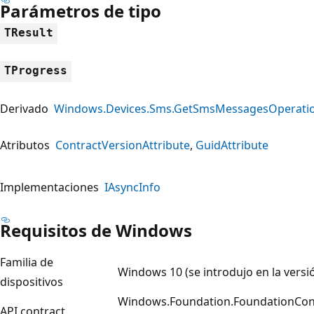
Parámetros de tipo
TResult
TProgress
Derivado
Windows.Devices.Sms.GetSmsMessagesOperati
Atributos
ContractVersionAttribute
GuidAttribute
Implementaciones
IAsyncInfo
Requisitos de Windows
Familia de
Windows 10 (se introdujo en la versi
dispositivos
Windows.Foundation.FoundationContra
API contract