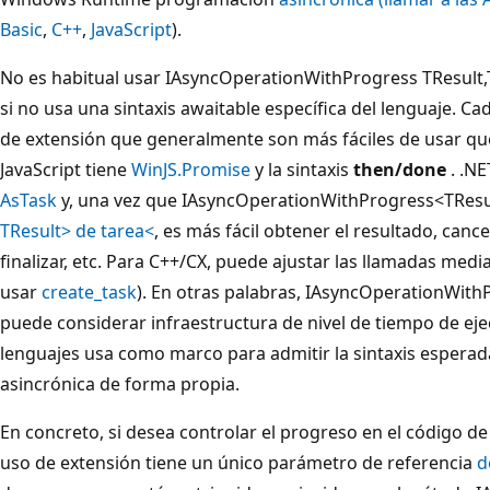
Basic
,
C++
,
JavaScript
).
No es habitual usar IAsyncOperationWithProgress TResult
si no usa una sintaxis awaitable específica del lenguaje. C
de extensión que generalmente son más fáciles de usar qu
JavaScript tiene
WinJS.Promise
y la sintaxis
then/done
. .NE
AsTask
y, una vez que IAsyncOperationWithProgress<TResul
TResult> de tarea<
, es más fácil obtener el resultado, cancel
finalizar, etc. Para C++/CX, puede ajustar las llamadas medi
usar
create_task
). En otras palabras, IAsyncOperationWit
puede considerar infraestructura de nivel de tiempo de eje
lenguajes usa como marco para admitir la sintaxis espera
asincrónica de forma propia.
En concreto, si desea controlar el progreso en el código de
uso de extensión tiene un único parámetro de referencia
d