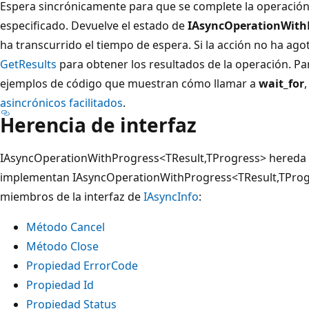
Espera sincrónicamente para que se complete la operación
especificado. Devuelve el estado de
IAsyncOperationWith
ha transcurrido el tiempo de espera. Si la acción no ha ago
GetResults
para obtener los resultados de la operación. P
ejemplos de código que muestran cómo llamar a
wait_for
asincrónicos facilitados
.
Herencia de interfaz
IAsyncOperationWithProgress<TResult,TProgress> hereda
implementan IAsyncOperationWithProgress<TResult,TProg
miembros de la interfaz de
IAsyncInfo
:
Método Cancel
Método Close
Propiedad ErrorCode
Propiedad Id
Propiedad Status