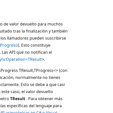
po de valor devuelto para muchos
tado tras la finalización y también
e los llamadores pueden suscribirse
Progreso
). Esto constituye
as API que no notifican el
yncOperation<TResult
>.
Progress TResult,TProgress<> (con
plicación, normalmente no tienes
ctamente. Esto se debe a que casi
 este caso, el valor devuelto
metro
TResult
. Para obtener más
ías específicas del lenguaje para
API asincrónicas en C# o Visual