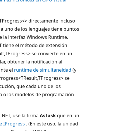
,TProgress<> directamente incluso
ada uno de los lenguajes tiene puntos
e la interfaz Windows Runtime.
T tiene el método de extensión
t,TProgress> se convierte en un
ar, obtener la notificación al
ante el
runtime de simultaneidad
(y
hProgress<TResult,TProgress> se
cución, que cada uno de los
da o los modelos de programación
 .NET, use la firma
AsTask
que en un
e IProgress
. (En este uso, la unidad