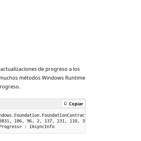
actualizaciones de progreso a los
ara muchos métodos Windows Runtime
progreso.
Copiar
ndows.Foundation.FoundationContract), 65536)]

8831, 186, 96, 2, 137, 231, 110, 35, 221)]

Progress> : IAsyncInfo