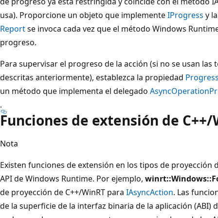
de progreso ya está restringida y coincide con el método
usa). Proporcione un objeto que implemente
IProgress
y l
Report
se invoca cada vez que el método Windows Runtime n
progreso.
Para supervisar el progreso de la acción (si no se usan las 
descritas anteriormente), establezca la propiedad
Progres
un método que implementa el delegado
AsyncOperationPr
.
Funciones de extensión de C++
Nota
Existen funciones de extensión en los tipos de proyecció
API de Windows Runtime. Por ejemplo,
winrt::Windows::F
de proyección de C++/WinRT para
IAsyncAction
. Las funci
de la superficie de la interfaz binaria de la aplicación (ABI