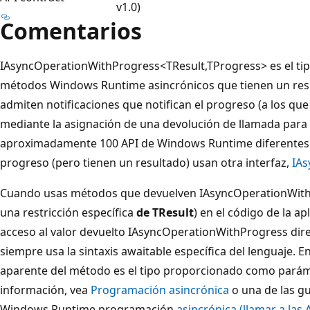
v1.0)
Comentarios
IAsyncOperationWithProgress<TResult,TProgress> es el ti
métodos Windows Runtime asincrónicos que tienen un resul
admiten notificaciones que notifican el progreso (a los qu
mediante la asignación de una devolución de llamada para
aproximadamente 100 API de Windows Runtime diferentes. L
progreso (pero tienen un resultado) usan otra interfaz,
IAs
Cuando usas métodos que devuelven IAsyncOperationWith
una restricción específica
de TResult
) en el código de la a
acceso al valor devuelto IAsyncOperationWithProgress dire
siempre usa la sintaxis awaitable específica del lenguaje. En
aparente del método es el tipo proporcionado como pará
información, vea
Programación asincrónica
o una de las gu
Windows Runtime programación
asincrónica (llamar a las 