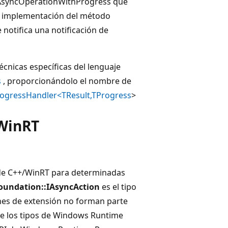
 IAsyncOperationWithProgress que
a implementación del método
otifica una notificación de
técnicas específicas del lenguaje
s
, proporcionándolo el nombre de
ogressHandler<TResult,TProgress
>
/WinRT
n de C++/WinRT para determinadas
oundation::IAsyncAction
es el tipo
ones de extensión no forman parte
) de los tipos de Windows Runtime