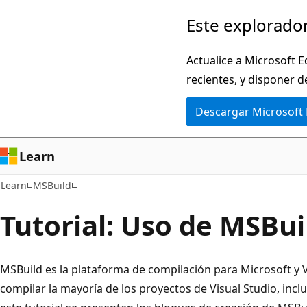
Ir
Este explorador
al
contenido
Actualice a Microsoft E
principal
recientes, y disponer d
Descargar Microsoft
Learn
Learn
MSBuild
Tutorial: Uso de MSBui
MSBuild es la plataforma de compilación para Microsoft y V
compilar la mayoría de los proyectos de Visual Studio, incl