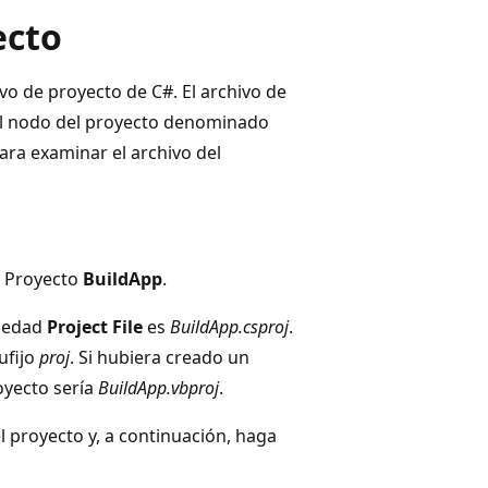
ecto
ivo de proyecto de C#. El archivo de
l nodo del proyecto denominado
ara examinar el archivo del
el Proyecto
BuildApp
.
piedad
Project File
es
BuildApp.csproj
.
ufijo
proj
. Si hubiera creado un
oyecto sería
BuildApp.vbproj
.
l proyecto y, a continuación, haga