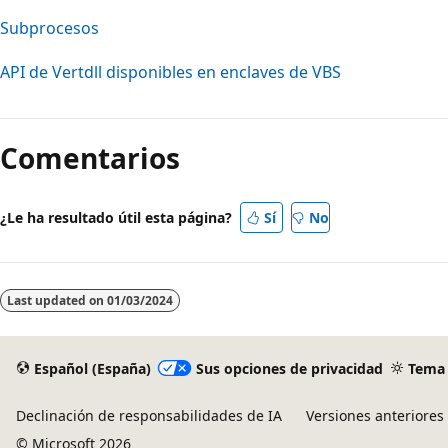
Subprocesos
API de Vertdll disponibles en enclaves de VBS
Modo
de
Comentarios
lectura
deshabilitado
¿Le ha resultado útil esta página?
Sí
No
Last updated on
01/03/2024
Español (España)
Sus opciones de privacidad
Tema
Declinación de responsabilidades de IA
Versiones anteriores
© Microsoft 2026