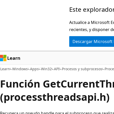
Ir
Este explorador
al
contenido
Actualice a Microsoft E
principal
recientes, y disponer d
Descargar Microsoft
Learn
Learn
Windows
Apps
Win32
API
Procesos y subprocesos
Proce
Función GetCurrentTh
(processthreadsapi.h)
Recupera un pseudo handle para el subproceso que realiza