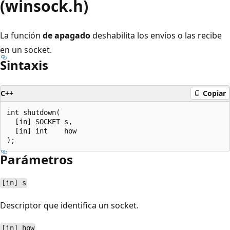
(winsock.h)
La función
de apagado
deshabilita los envíos o las recibe
en un socket.
Sintaxis
C++
Copiar
int shutdown(

  [in] SOCKET s,

  [in] int    how

Parámetros
[in] s
Descriptor que identifica un socket.
[in] how