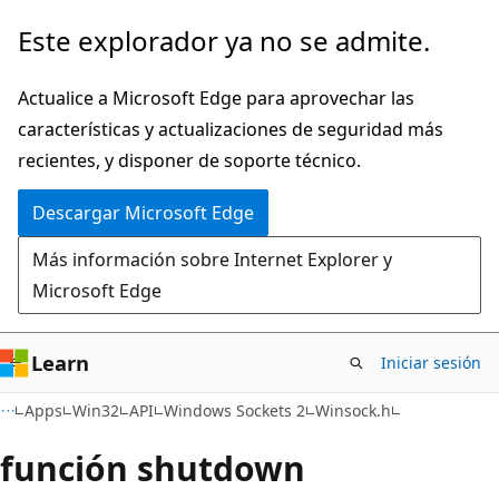
Ir
Este explorador ya no se admite.
al
contenido
Actualice a Microsoft Edge para aprovechar las
principal
características y actualizaciones de seguridad más
recientes, y disponer de soporte técnico.
Descargar Microsoft Edge
Más información sobre Internet Explorer y
Microsoft Edge
Learn
Iniciar sesión
Apps
Win32
API
Windows Sockets 2
Winsock.h
función shutdown