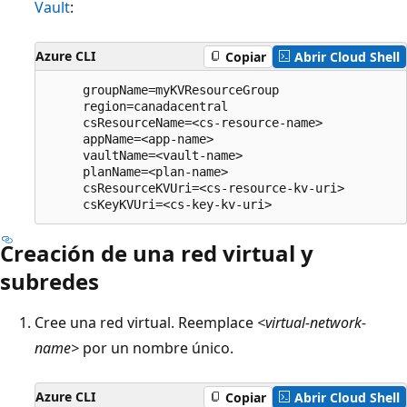
Vault
:
Azure CLI
Copiar
Abrir Cloud Shell
     groupName=myKVResourceGroup

     region=canadacentral

     csResourceName=<cs-resource-name>

     appName=<app-name>

     vaultName=<vault-name>

     planName=<plan-name>

     csResourceKVUri=<cs-resource-kv-uri>

Creación de una red virtual y
subredes
Cree una red virtual. Reemplace
<virtual-network-
name>
por un nombre único.
Azure CLI
Copiar
Abrir Cloud Shell