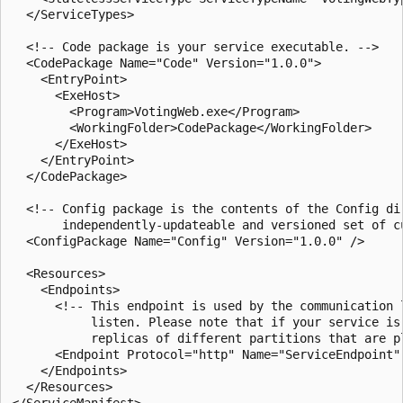
  </ServiceTypes>

  <!-- Code package is your service executable. -->

  <CodePackage Name="Code" Version="1.0.0">

    <EntryPoint>

      <ExeHost>

        <Program>VotingWeb.exe</Program>

        <WorkingFolder>CodePackage</WorkingFolder>

      </ExeHost>

    </EntryPoint>

  </CodePackage>

  <!-- Config package is the contents of the Config di
       independently-updateable and versioned set of c
  <ConfigPackage Name="Config" Version="1.0.0" />

  <Resources>

    <Endpoints>

      <!-- This endpoint is used by the communication 
           listen. Please note that if your service is
           replicas of different partitions that are pl
      <Endpoint Protocol="http" Name="ServiceEndpoint" 
    </Endpoints>

  </Resources>
