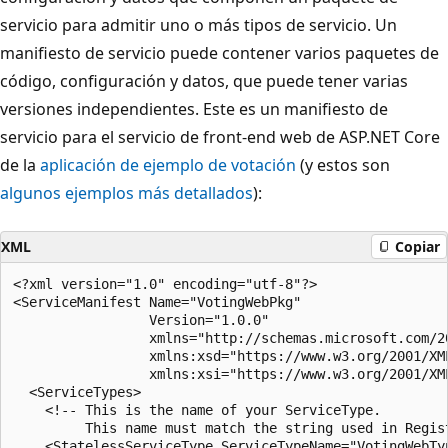
servicio para admitir uno o más tipos de servicio. Un
manifiesto de servicio puede contener varios paquetes de
código, configuración y datos, que puede tener varias
versiones independientes. Este es un manifiesto de
servicio para el servicio de front-end web de ASP.NET Core
de la
aplicación de ejemplo de votación
(y estos son
algunos ejemplos más detallados
):
XML
Copiar
<?xml version="1.0" encoding="utf-8"?>

<ServiceManifest Name="VotingWebPkg"

                 Version="1.0.0"

                 xmlns="http://schemas.microsoft.com/20
                 xmlns:xsd="https://www.w3.org/2001/XML
                 xmlns:xsi="https://www.w3.org/2001/XML
  <ServiceTypes>

    <!-- This is the name of your ServiceType. 

         This name must match the string used in Regis
    <StatelessServiceType ServiceTypeName="VotingWebTyp