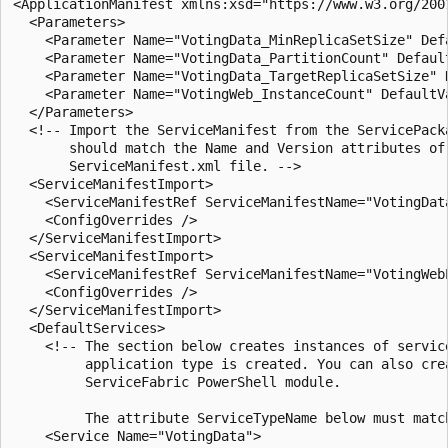
<ApplicationManifest xmlns:xsd="https://www.w3.org/200
  <Parameters>

    <Parameter Name="VotingData_MinReplicaSetSize" Defa
    <Parameter Name="VotingData_PartitionCount" Default
    <Parameter Name="VotingData_TargetReplicaSetSize" D
    <Parameter Name="VotingWeb_InstanceCount" DefaultVa
  </Parameters>

  <!-- Import the ServiceManifest from the ServicePack
       should match the Name and Version attributes of
       ServiceManifest.xml file. -->

  <ServiceManifestImport>

    <ServiceManifestRef ServiceManifestName="VotingDat
    <ConfigOverrides />

  </ServiceManifestImport>

  <ServiceManifestImport>

    <ServiceManifestRef ServiceManifestName="VotingWeb
    <ConfigOverrides />

  </ServiceManifestImport>

  <DefaultServices>

    <!-- The section below creates instances of servic
         application type is created. You can also cre
         ServiceFabric PowerShell module.

         The attribute ServiceTypeName below must matc
    <Service Name="VotingData">
