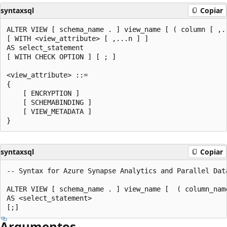
syntaxsql
Copiar
ALTER VIEW [ schema_name . ] view_name [ ( column [ ,..
[ WITH <view_attribute> [ ,...n ] ]   

AS select_statement   

[ WITH CHECK OPTION ] [ ; ]  

<view_attribute> ::=   

{   

    [ ENCRYPTION ]  

    [ SCHEMABINDING ]  

    [ VIEW_METADATA ]       

syntaxsql
Copiar
-- Syntax for Azure Synapse Analytics and Parallel Data
ALTER VIEW [ schema_name . ] view_name [  ( column_name
AS <select_statement>   

Argumentos