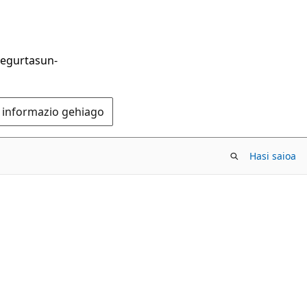
segurtasun-
o informazio gehiago
Hasi saioa