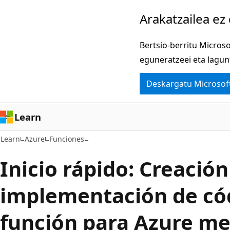
Joan
Arakatzailea ez
eduki
nagusira
Bertsio-berritu Micros
eguneratzeei eta lagun
Deskargatu Microsof
Learn
Learn
Azure
Funciones
Inicio rápido: Creación
implementación de có
función para Azure me