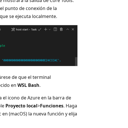
e mostrará la salida de Core Tools.
 el punto de conexión de la
que se ejecuta localmente.
rese de que el terminal
ecido en
WSL Bash
.
ija el icono de Azure en la barra de
ble
Proyecto local
>
Funciones
. Haga
c en (macOS) la nueva función y elija