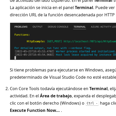
de actividad del lado izquierdo. En el panel
Terminal
s
La aplicación se inicia en el panel
Terminal
. Puede ver
dirección URL de la función desencadenada por HTTP 
Si tiene problemas para ejecutarse en Windows, asegú
predeterminado de Visual Studio Code no esté establ
Con Core Tools todavía ejecutándose en
Terminal
, el
actividad. En el
Área de trabajo
, expanda el desplega
clic con el botón derecho (Windows) o
haga cli
Ctrl -
Execute Function Now...
.