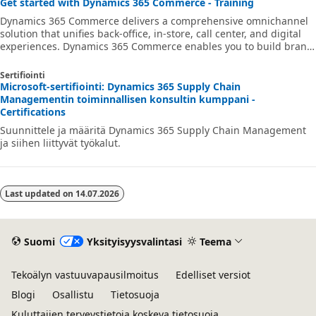
Get started with Dynamics 365 Commerce - Training
Dynamics 365 Commerce delivers a comprehensive omnichannel
solution that unifies back-office, in-store, call center, and digital
experiences. Dynamics 365 Commerce enables you to build brand
loyalty through personalized customer engagements, increase
revenue with improved employee productivity, optimize
Sertifiointi
operations to reduce costs and drive supply chain efficiencies,
Microsoft-sertifiointi: Dynamics 365 Supply Chain
ultimately delivering better business outcomes.
Managementin toiminnallisen konsultin kumppani -
Certifications
Suunnittele ja määritä Dynamics 365 Supply Chain Management
ja siihen liittyvät työkalut.
Last updated on
14.07.2026
Suomi
Yksityisyysvalintasi
Teema
Tekoälyn vastuuvapausilmoitus
Edelliset versiot
Blogi
Osallistu
Tietosuoja
Kuluttajien terveystietoja koskeva tietosuoja