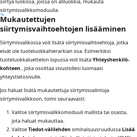
siirtyä luokissa, joissa on aliluokkia, mukauta
siirtymisvalikkomoduulia.
Mukautettujen
siirtymisvaihtoehtojen lisääminen
Siirtymisvalikossa voit lisätä siirtymisvaihtoehtoja, jotka
eivät ole tuoteluokkahierarkian osa. Esimerkiksi
tuoteluokkaluettelon lopussa voit lisätä
Yhteyshenkilö-
kohteen
, joka osoittaa sivustollesi luomaasi
yhteystietosivulle.
Jos haluat lisätä mukautettuja siirtymisvalintoja
siirtymisvalikkoon, toimi seuraavasti:
Valitse siirtymisvalikkomoduuli mallista tai osasta,
jota haluat mukauttaa.
Valitse
Tiedot-välilehden
ominaisuusruudussa
Lisää