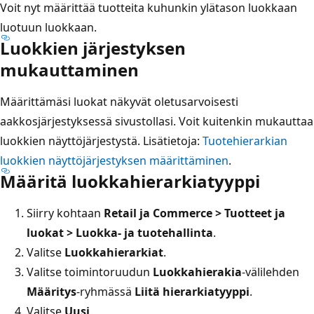
Voit nyt määrittää tuotteita kuhunkin ylätason luokkaan
luotuun luokkaan.
Luokkien järjestyksen
mukauttaminen
Määrittämäsi luokat näkyvät oletusarvoisesti
aakkosjärjestyksessä sivustollasi. Voit kuitenkin mukauttaa
luokkien näyttöjärjestystä. Lisätietoja:
Tuotehierarkian
luokkien näyttöjärjestyksen määrittäminen
.
Määritä luokkahierarkiatyyppi
Siirry kohtaan
Retail ja Commerce > Tuotteet ja
luokat > Luokka- ja tuotehallinta
.
Valitse
Luokkahierarkiat
.
Valitse toimintoruudun
Luokkahierakia
-välilehden
Määritys
-ryhmässä
Liitä hierarkiatyyppi
.
Valitse
Uusi
.