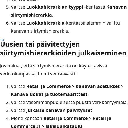
Valitse
Luokkahierarkian tyyppi
-kentässä
Kanavan
siirtymishierarkia
.
Valitse
Luokkahierarkia
-kentässä aiemmin valittu
kanavan siirtymishierarkia.
Uusien tai päivitettyjen
siirtymishierarkioiden julkaiseminen
Jos haluat, että siirtymishierarkia on käytettävissä
verkkokaupassa, toimi seuraavasti:
Valitse
Retail ja Commerce > Kanavan asetukset >
Kanavaluokat ja tuotemääritteet
.
Valitse vasemmanpuoleisesta puusta verkkomyymälä.
Valitse
Julkaise kanavan päivitykset
.
Mene kohtaan
Retail ja Commerce > Retail ja
Commerce IT > Jakeluaikataulu
.