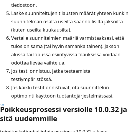
tiedostoon.
Laske suunniteltujen tilausten määrät yhteen kunkin
suunnitelman osalta useilta säännöllisiltä jaksoilta
(kuten useilta kuukausilta).
Vertaile suunnitelmien määriä varmistaaksesi, että
tulos on sama (tai hyvin samankaltainen). Jakson
alussa tai lopussa esiintyvissä tilauksissa voidaan
odottaa lievää vaihtelua.
Jos testi onnistuu, jatka testaamista
testiympäristössä.
Jos kaikki testit onnistuvat, ota suunnittelun
optimointi käyttöön tuotantojärjestelmässäsi.
Poikkeusprosessi versiolle 10.0.32 ja
sitä uudemmille
toimitusketjunhallintain versiosta 10.0.32 alkaen