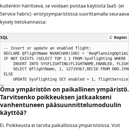
kuitenkin häiritsevä, se voidaan poistaa käytöstä IaaS- (ei
Service Fabric) -eristysympäristössä suorittamalla seuraava
kysely tietokannassa:
SQL
Kopioi
-- Insert or update an enabled flight:

DECLARE @flightName NVARCHAR(100) = 'ReqPlanningOptimiz
IF NOT EXISTS (SELECT TOP 1 1 FROM SysFlighting WHERE f
    INSERT INTO SYSFLIGHTING(FLIGHTNAME,ENABLED, FLIGHT
    SELECT @flightName, 1, 12719367,RECID FROM DBO.[PAR
ELSE

Oma ympäristön on paikallinen ympäristö.
Tarvitsenko poikkeuksen jatkaakseni
vanhentuneen pääsuunnittelumoduulin
käyttöä?
Ei. Poikkeusta ei tarvita paikallisissa ympäristöissä. Voit