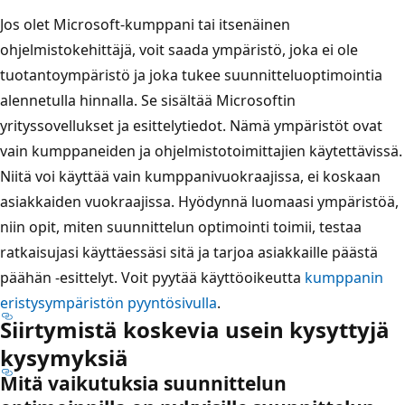
Jos olet Microsoft-kumppani tai itsenäinen
ohjelmistokehittäjä, voit saada ympäristö, joka ei ole
tuotantoympäristö ja joka tukee suunnitteluoptimointia
alennetulla hinnalla. Se sisältää Microsoftin
yrityssovellukset ja esittelytiedot. Nämä ympäristöt ovat
vain kumppaneiden ja ohjelmistotoimittajien käytettävissä.
Niitä voi käyttää vain kumppanivuokraajissa, ei koskaan
asiakkaiden vuokraajissa. Hyödynnä luomaasi ympäristöä,
niin opit, miten suunnittelun optimointi toimii, testaa
ratkaisujasi käyttäessäsi sitä ja tarjoa asiakkaille päästä
päähän -esittelyt. Voit pyytää käyttöoikeutta
kumppanin
eristysympäristön pyyntösivulla
.
Siirtymistä koskevia usein kysyttyjä
kysymyksiä
Mitä vaikutuksia suunnittelun