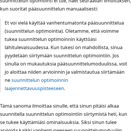
suunnittelun optimointi ei tue, näet seuraavan ilmoituksen,
kun suoritat pääsuunnittelun manuaalisesti:
Et voi vielä käyttää vanhentumatonta pääsuunnittelua
(suunnittelun optimointia). Oletamme, että voimme
tukea suunnittelun optimoinnin käyttöäsi
lähitulevaisuudessa. Kun tukesi on mahdollista, sinua
pyydetään siirtymään suunnittelun optimointiin. Jos
sinulla on mukautuksia pääsuunnittelumoduulissa, voit
jo aloittaa niiden arvioinnin ja valmistautua siirtämään
ne
suunnittelun optimoinnin
laajennettavuuspisteeseen
.
Tämä sanoma ilmoittaa sinulle, että sinun pitäisi alkaa
suunnitella suunnittelun optimointiin siirtymistä heti, kun
se tukee käyttämiäsi ominaisuuksia. Siksi sinun tulee
arvioida kaikki vanhentuneeseen suunnittelumoduuliin