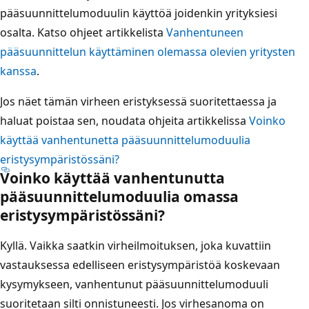
pääsuunnittelumoduulin käyttöä joidenkin yrityksiesi
osalta. Katso ohjeet artikkelista
Vanhentuneen
pääsuunnittelun käyttäminen olemassa olevien yritysten
kanssa
.
Jos näet tämän virheen eristyksessä suoritettaessa ja
haluat poistaa sen, noudata ohjeita artikkelissa
Voinko
käyttää vanhentunetta pääsuunnittelumoduulia
eristysympäristössäni?
Voinko käyttää vanhentunutta
pääsuunnittelumoduulia omassa
eristysympäristössäni?
Kyllä. Vaikka saatkin virheilmoituksen, joka kuvattiin
vastauksessa edelliseen eristysympäristöä koskevaan
kysymykseen, vanhentunut pääsuunnittelumoduuli
suoritetaan silti onnistuneesti. Jos virhesanoma on