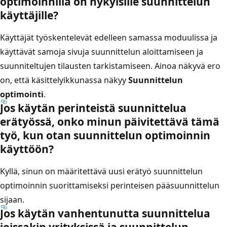
optimoinnilla on nykyisille suunnittelun
käyttäjille?
Käyttäjät työskentelevät edelleen samassa moduulissa ja
käyttävät samoja sivuja suunnittelun aloittamiseen ja
suunniteltujen tilausten tarkistamiseen. Ainoa näkyvä ero
on, että käsittelyikkunassa näkyy
Suunnittelun
optimointi
.
Jos käytän perinteistä suunnittelua
erätyössä, onko minun päivitettävä tämä
työ, kun otan suunnittelun optimoinnin
käyttöön?
Kyllä, sinun on määritettävä uusi erätyö suunnittelun
optimoinnin suorittamiseksi perinteisen pääsuunnittelun
sijaan.
Jos käytän vanhentunutta suunnittelua
joissakin yrityksissä ja suunnittelun