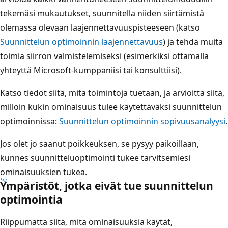
tekemäsi mukautukset, suunnitella niiden siirtämistä
olemassa olevaan laajennettavuuspisteeseen (katso
Suunnittelun optimoinnin laajennettavuus
) ja tehdä muita
toimia siirron valmistelemiseksi (esimerkiksi ottamalla
yhteyttä Microsoft-kumppaniisi tai konsulttiisi).
Katso tiedot siitä, mitä toimintoja tuetaan, ja arvioitta siitä,
milloin kukin ominaisuus tulee käytettäväksi suunnittelun
optimoinnissa:
Suunnittelun optimoinnin sopivuusanalyysi
.
Jos olet jo saanut poikkeuksen, se pysyy paikoillaan,
kunnes suunnitteluoptimointi tukee tarvitsemiesi
ominaisuuksien tukea.
Ympäristöt, jotka eivät tue suunnittelun
optimointia
Riippumatta siitä, mitä ominaisuuksia käytät,