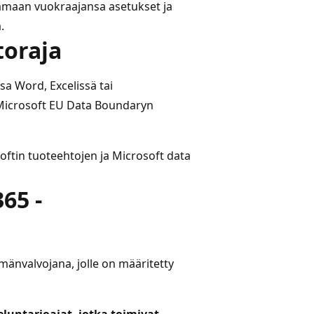
tamaan vuokraajansa asetukset ja
.
toraja
a Word, Excelissä tai
 Microsoft EU Data Boundaryn
oftin tuoteehtojen ja Microsoft data
65 -
lmänvalvojana, jolle on määritetty
eluntarjoajat, jotka toimivat