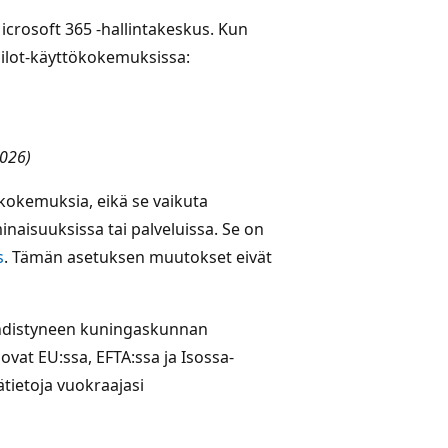
Microsoft 365 -hallintakeskus. Kun
pilot-käyttökokemuksissa:
2026)
kokemuksia, eikä se vaikuta
naisuuksissa tai palveluissa. Se on
s
. Tämän asetuksen muutokset eivät
 Yhdistyneen kuningaskunnan
 ovat EU:ssa, EFTA:ssa ja Isossa-
ätietoja vuokraajasi