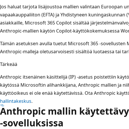
Jos haluat tarjota lisäjoustoa mallien valintaan Euroopan u
vapaakauppaliiton (EFTA) ja Yhdistyneen kuningaskunnan (
asiakkaille, Microsoft 365 Copilot sisältää järjestelmänvalv
Anthropic-mallien käytön Copilot-käyttökokemuksessa Word
Tämän asetuksen avulla tuetut Microsoft 365 -sovellusten M
Anthropic-malleja oletusarvoisesti sisältöä luotaessa tai ta
Tärkeää
Anthropic itsenäinen käsittelijä (IP) -asetus poistettiin käyt
käytössä Microsoftin alihankkijana, Anthropic mallien ja nii
käyttöoikeus ei ole enää käytettävissä. Ota Anthropic käyt
hallintakeskus
.
Anthropic mallin käytettävy
-sovelluksissa