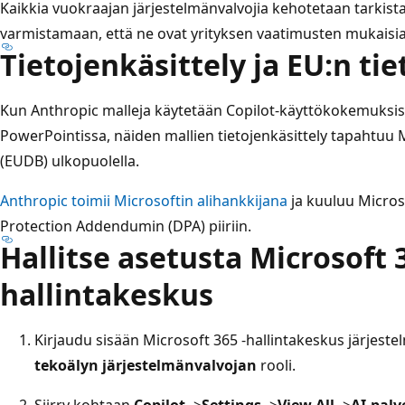
Kaikkia vuokraajan järjestelmänvalvojia kehotetaan tarkis
varmistamaan, että ne ovat yrityksen vaatimusten mukaisia
Tietojenkäsittely ja EU:n tie
Kun Anthropic malleja käytetään Copilot-käyttökokemuksiss
PowerPointissa, näiden mallien tietojenkäsittely tapahtuu
(EUDB) ulkopuolella.
Anthropic toimii Microsoftin alihankkijana
ja kuuluu Micros
Protection Addendumin (DPA) piiriin.
Hallitse asetusta Microsoft 3
hallintakeskus
Kirjaudu sisään Microsoft 365 -hallintakeskus järjeste
tekoälyn järjestelmänvalvojan
rooli.
Siirry kohtaan
Copilot
->
Settings
->
View All
->
AI-palv