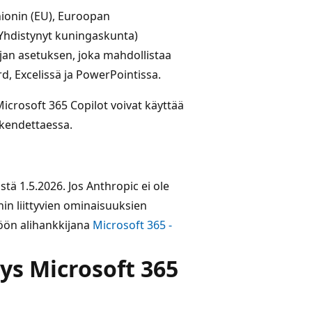
nionin (EU), Euroopan
Yhdistynyt kuningaskunta)
ojan asetuksen, joka mahdollistaa
, Excelissä ja PowerPointissa.
icrosoft 365 Copilot voivat käyttää
rkendettaessa.
östä 1.5.2026. Jos Anthropic ei ole
hin liittyvien ominaisuuksien
töön alihankkijana
Microsoft 365 -
ys Microsoft 365